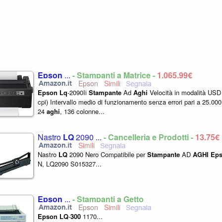
Epson
...
- Stampanti a Matrice -
1.065,99€
Epson
Epson
Lq
-2090Ii
Stampante
Ad
Aghi
Velocità in modalità USD 
cpi) Intervallo medio di funzionamento senza errori pari a 25.00
24
aghi
, 136 colonne...
Nastro
LQ
2090 ...
- Cancelleria e Prodotti -
13,75€
Nastro
LQ
2090 Nero Compatibile per
Stampante
AD
AGHI
Ep
N, LQ2090 S015327...
Epson
...
- Stampanti a Getto
Epson
Epson
LQ
-
300
1170...