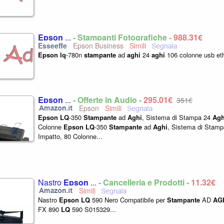
Epson
...
- Stampanti Fotografiche -
988,31€
Epson Business
Epson
lq
-780n
stampante
ad
aghi
24
aghi
106 colonne usb ethe
Epson
...
- Offerte in Audio -
295,01€
351€
Epson
Epson
LQ
-350
Stampante
ad
Aghi
, Sistema di Stampa 24
Agh
Colonne
Epson
LQ
-350
Stampante
ad
Aghi
, Sistema di Stam
Impatto, 80 Colonne...
Nastro
Epson
...
- Cancelleria e Prodotti -
11,32€
Nastro
Epson
LQ
590 Nero Compatibile per
Stampante
AD
AG
FX 890
LQ
590 S015329...