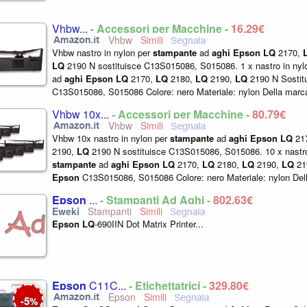
Vhbw...
- Accessori per Macchine -
16,29€
Vhbw
Vhbw nastro in nylon per
stampante
ad
aghi
Epson
LQ
2170,
LQ
2190 N sostituisce C13S015086, S015086. 1 x nastro in nyl
ad
aghi
Epson
LQ
2170,
LQ
2180,
LQ
2190,
LQ
2190 N Sostit
C13S015086, S015086 Colore: nero Materiale: nylon Della marc
Vhbw 10x...
- Accessori per Macchine -
80,79€
Vhbw
Vhbw 10x nastro in nylon per
stampante
ad
aghi
Epson
LQ
21
2190,
LQ
2190 N sostituisce C13S015086, S015086. 10 x nastro
stampante
ad
aghi
Epson
LQ
2170,
LQ
2180,
LQ
2190,
LQ
219
Epson
C13S015086, S015086 Colore: nero Materiale: nylon Del
Epson
...
- Stampanti Ad Aghi -
802,63€
Stampanti
Epson
LQ
-690IIN Dot Matrix Printer...
Epson
C11C...
- Etichettatrici -
329,80€
Epson
5
-
%