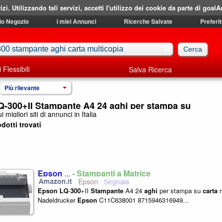
izi. Utilizzando tali servizi, accetti l'utilizzo dei cookie da parte di goalA
mio Negozio
i miei Annunci
Ricerche Salvate
Preferit
i Flessibili
Salva Ricerca
Più rilevante
-300+II Stampante A4 24 aghi per stampa su
i migliori siti di annunci in Italia
dotti trovati
Epson
...
- Stampanti a Matrice
Epson
Epson
LQ
-
300
+II
Stampante
A4 24
aghi
per stampa su
carta
m
Nadeldrucker
Epson
C11C638001 8715946316949...