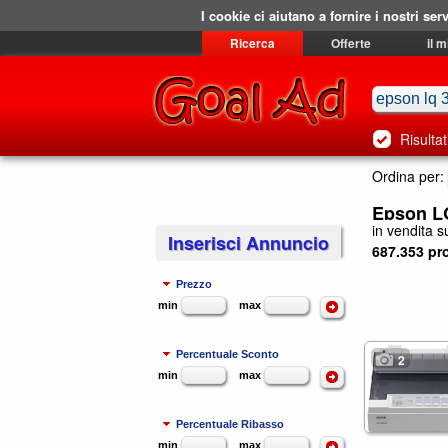
I cookie ci aiutano a fornire i nostri serv
Ricerca
Offerte
il 
Risultat
Ordina per:
Epson LQ
in vendita su
Inserisci Annuncio
687.353 pro
Prezzo
min
max
Percentuale Sconto
2
min
max
Percentuale Ribasso
min
max