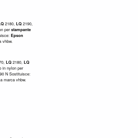
LQ
2180,
LQ
2190,
on per
stampante
uisce:
Epson
a vhbw.
70,
LQ
2180,
LQ
 in nylon per
0 N Sostituisce:
la marca vhbw.