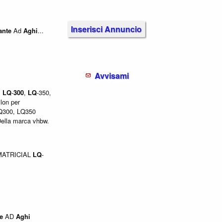
Inserisci Annuncio
ante
Ad
Aghi
...
Avvisami
,
LQ
-
300
,
LQ
-350,
lon per
LQ300, LQ350
Della marca vhbw.
ATRICIAL
LQ
-
e
AD
Aghi