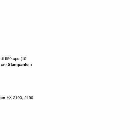
di 550 cps (10
0 ore
Stampante
a
son
FX 2190, 2190