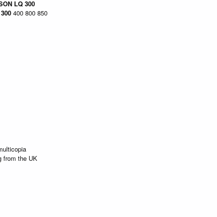
SON
LQ
300
X
300
400 800 850
ulticopia
ng from the UK