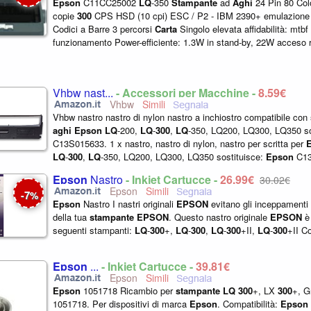
Epson
C11CC25002
LQ
-350
Stampante
ad
Aghi
24 Pin 80 Col
copie
300
CPS HSD (10 cpi) ESC / P2 - IBM 2390+ emulazione 1
Codici a Barre 3 percorsi
Carta
Singolo elevata affidabilità: mtbf
funzionamento Power-efficiente: 1.3W in stand-by, 22W acceso r
2.5m caratteri...
Vhbw nast...
- Accessori per Macchine -
8,59€
Vhbw
Vhbw nastro nastro di nylon nastro a inchiostro compatibile con
aghi
Epson
LQ
-200,
LQ
-
300
,
LQ
-350, LQ200, LQ300, LQ350 so
C13S015633. 1 x nastro, nastro di nylon, nastro per scritta per
LQ
-
300
,
LQ
-350, LQ200, LQ300, LQ350 sostituisce:
Epson
C13
emesso: nero Materiale: nylon...
Epson
Nastro
- Inkjet Cartucce -
26,99€
30,02€
Epson
7
-
%
Epson
Nastro I nastri originali
EPSON
evitano gli inceppamenti 
della tua
stampante
EPSON
. Questo nastro originale
EPSON
è 
seguenti stampanti:
LQ
-
300
+,
LQ
-
300
,
LQ
-
300
+II,
LQ
-
300
+II Co
Epson
...
- Inkjet Cartucce -
39,81€
Epson
Epson
1051718 Ricambio per
stampante
LQ
300
+, LX
300
+, G
1051718. Per dispositivi di marca
Epson
. Compatibilità:
Epson