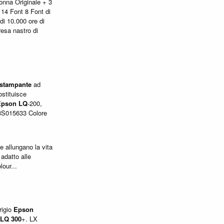
onna Originale + 3
4 Font 8 Font di
 di 10.000 ore di
esa nastro di
stampante
ad
stituisce
Epson
LQ
-200,
S015633 Colore
e allungano la vita
adatto alle
lour...
rigio
Epson
LQ
300
+. LX