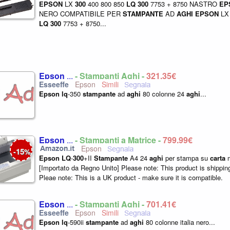
EPSON
LX
300
400 800 850
LQ
300
7753 + 8750 NASTRO
EP
NERO COMPATIBILE PER
STAMPANTE
AD
AGHI
EPSON
L
LQ
300
7753 + 8750...
Epson
...
- Stampanti Aghi -
321,35€
Epson
Epson
lq
-350
stampante
ad
aghi
80 colonne 24
aghi
...
Epson
...
- Stampanti a Matrice -
799,99€
Epson
15
-
%
Epson
LQ
-
300
+II
Stampante
A4 24
aghi
per stampa su
carta
m
[Importato da Regno Unito] Please note: This product is shippi
Pleae note: This is a UK product - make sure it is compatible.
Epson
...
- Stampanti Aghi -
701,41€
Epson
Epson
lq
-590ii
stampante
ad
aghi
80 colonne italia nero...