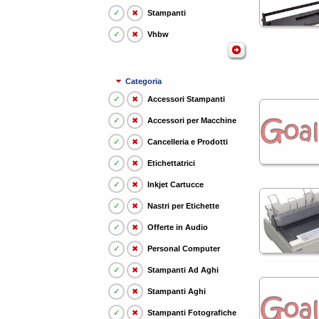
✓
✖
Stampanti
✓
✖
Vhbw
Categoria
✓
✖
Accessori Stampanti
✓
✖
Accessori per Macchine
✓
✖
Cancelleria e Prodotti
✓
✖
Etichettatrici
✓
✖
Inkjet Cartucce
✓
✖
Nastri per Etichette
✓
✖
Offerte in Audio
✓
✖
Personal Computer
✓
✖
Stampanti Ad Aghi
✓
✖
Stampanti Aghi
✓
✖
Stampanti Fotografiche