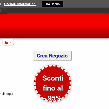
d.
Ulteriori informazioni
Ho Capito
i
Crea Negozio
Sconti
fino al
ulticopia
- 95%