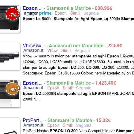
Epson
...
- Stampanti a Matrice -
888,99€
Epson
7
-
%
Epson
Lq
-590Iin
Stampante
Ad
Aghi
Epson
Lq
-590Iin
Stamp
Vhbw 5x...
- Accessori per Macchine -
22,59€
Vhbw
Vhbw 5x nastro in nylon per
stampante
ad
aghi
Epson
LQ
-200
LQ200, LQ300, LQ350 sostituisce C13S015633. 5 x nastro in ny
stampante
ad
aghi
Epson
LQ
-200,
LQ
-
300
,
LQ
-350, LQ200, 
Sostituisce:
Epson
C13S015633 Colore: nero Materiale: nylon 
Epson
...
- Stampanti a Matrice -
1.423,46€
Epson
6
-
%
Epson
LQ
-2090IIN
stampante
ad
aghi
EPSON
IMPRESORA M
2090IIN...
ProPart ...
- Stampanti a Matrice -
15,02€
Epson
ProPart Nastro
EPSON
LQ
300
Nero Compatibile per
Stampant