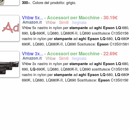
300
+. Colore del prodotto: grigio.
Vhbw 5x...
- Accessori per Macchine -
30,19€
Vhbw
Vhbw 5x nastro in nylon per
stampante
ad
aghi
Epson
LQ
-680
690,
LQ
-690K, LQ680, LQ680K-II, LQ690 sostituisce C13S0156
nastro in nylon per
stampante
ad
aghi
Epson
LQ
-680,
LQ
-680
690K, LQ680, LQ680K-II, LQ690 Sostiuisce:
Epson
C13S01561
Colore: nero Materiale: nylon Della...
Vhbw 3x...
- Accessori per Macchine -
22,69€
Vhbw
Vhbw 3x nastro in nylon per
stampante
ad
aghi
Epson
LQ
-680
690,
LQ
-690K, LQ680, LQ680K-II, LQ690 sostituisce C13S0156
nastro in nylon per
stampante
ad
aghi
Epson
LQ
-680,
LQ
-680
690K, LQ680, LQ680K-II, LQ690 Sostituisce:
Epson
C13S01561
Colore: nero Materiale: nylon Della...