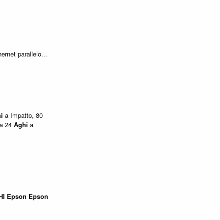
rnet parallelo...
i
a Impatto, 80
pa 24
Aghi
a
HI
Epson
Epson