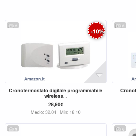
2
6
-
10
%
Cronotermostato
digitale
programmabile
Crono
wireless
...
28,90€
Medio: 32,04
Min: 18,10
9
6