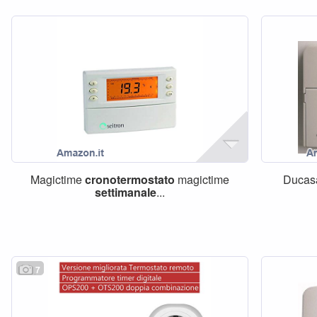
Magictime
cronotermostato
magictime
Duca
settimanale
...
7