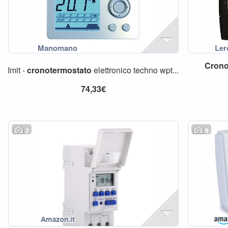
Crono
Imit -
cronotermostato
elettronico techno wpt...
74,33€
2
9