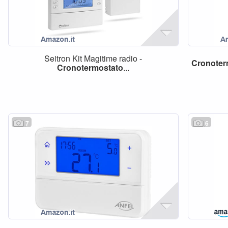
Seitron Kit Magitime radio -
Cronoter
Cronotermostato
...
7
6