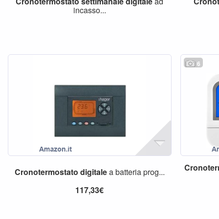
Cronotermostato
settimanale
digitale
ad
Crono
incasso...
6
Cronoter
Cronotermostato
digitale
a batteria prog...
117,33€