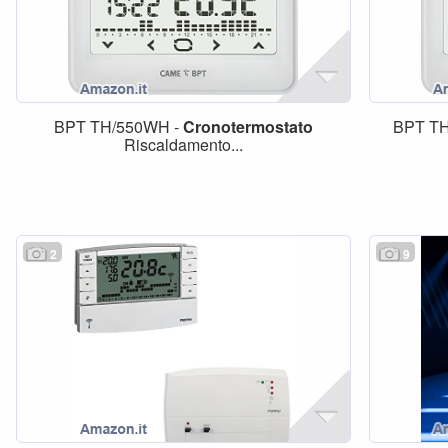
BPT TH/550WH -
Cronotermostato
BPT T
Riscaldamento...
2
9