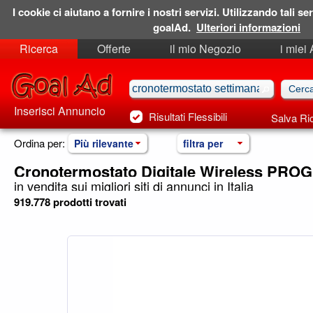
I cookie ci aiutano a fornire i nostri servizi. Utilizzando tali ser
goalAd.
Ulteriori informazioni
Ricerca
Offerte
il mio Negozio
i miei
Ricerche Salvate
Preferiti
Inserisci Annuncio
Risultati Flessibili
Salva Ri
Ordina per:
Più rilevante
filtra per
Cronotermostato Digitale Wireless P
in vendita sui migliori siti di annunci in Italia
919.778 prodotti trovati