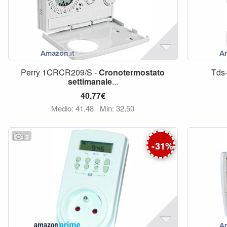
Perry 1CRCR209/S -
Cronotermostato
Tds-
settimanale
...
40,77€
Medio: 41,48
Min: 32,50
2
-
31
%