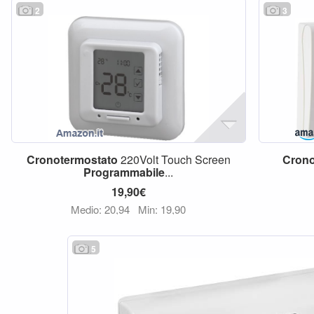
2
3
Cronotermostato
220Volt Touch Screen
Crono
Programmabile
...
19,90€
Medio: 20,94
Min: 19,90
5