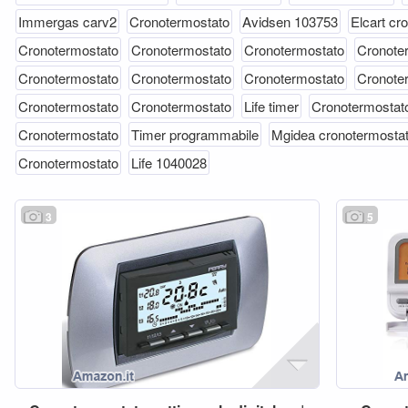
Immergas carv2
Cronotermostato
Avidsen 103753
Elcart cr
Cronotermostato
Cronotermostato
Cronotermostato
Cronote
Cronotermostato
Cronotermostato
Cronotermostato
Cronote
Cronotermostato
Cronotermostato
Life timer
Cronotermostat
Cronotermostato
Timer programmabile
Mgidea cronotermosta
Cronotermostato
Life 1040028
3
5