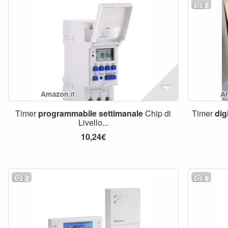
2
Timer
programmabile
settimanale
Chip di
Timer
dig
Livello...
10,24€
2
6