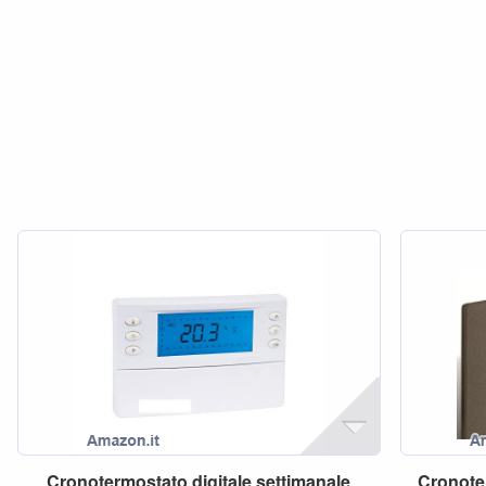
Cronotermostato
digitale
settimanale
Cronote