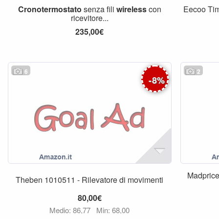
Cronotermostato
senza fili
wireless
con
Eecoo Ti
ricevitore...
235,00€
6
2
-
8
%
Madpri
Theben 1010511 - Rilevatore di movimenti
80,00€
Medio: 86,77
Min: 68,00