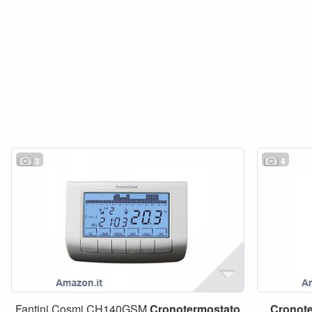
3
4
Fantini Cosmi CH140GSM
Cronotermostato
Cronot