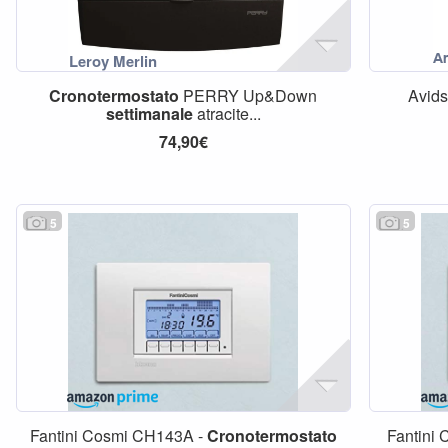
Cronotermostato
PERRY Up&Down
Avids
settimanale
atracite...
74,90€
5
5
Fantini Cosmi CH143A -
Cronotermostato
Fantini