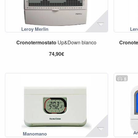
Cronotermostato
Up&Down bianco
Cronot
74,90€
5