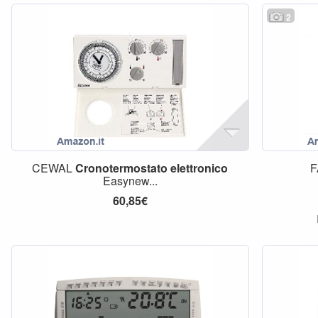
2
CEWAL
Cronotermostato
elettronico
F
Easynew...
60,85€