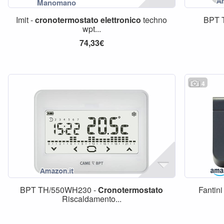
Imit -
cronotermostato
elettronico
techno
BPT 
wpt...
74,33€
4
BPT TH/550WH230 -
Cronotermostato
Fantin
Riscaldamento...