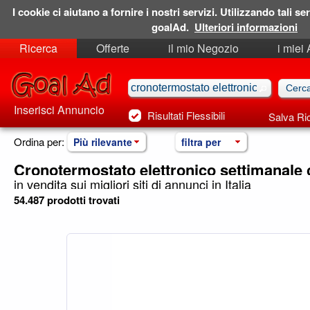
I cookie ci aiutano a fornire i nostri servizi. Utilizzando tali ser
goalAd.
Ulteriori informazioni
Ricerca
Offerte
il mio Negozio
i miei
Ricerche Salvate
Preferiti
Inserisci Annuncio
Risultati Flessibili
Salva Ri
Ordina per:
Più rilevante
filtra per
Cronotermostato elettronico settimanale
in vendita sui migliori siti di annunci in Italia
54.487 prodotti trovati