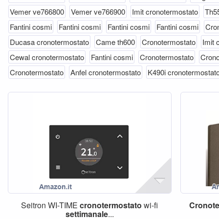
Vemer ve766800
Vemer ve766900
Imit cronotermostato
Th5
Fantini cosmi
Fantini cosmi
Fantini cosmi
Fantini cosmi
Cro
Ducasa cronotermostato
Came th600
Cronotermostato
Imit 
Cewal cronotermostato
Fantini cosmi
Cronotermostato
Crono
Cronotermostato
Anfel cronotermostato
K490i cronotermostat
Seitron WI-TIME
cronotermostato
wi-fi
Cronote
settimanale
...