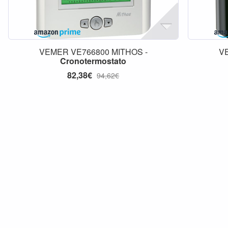
VEMER VE766800 MITHOS -
V
Cronotermostato
82,38€
94,62€