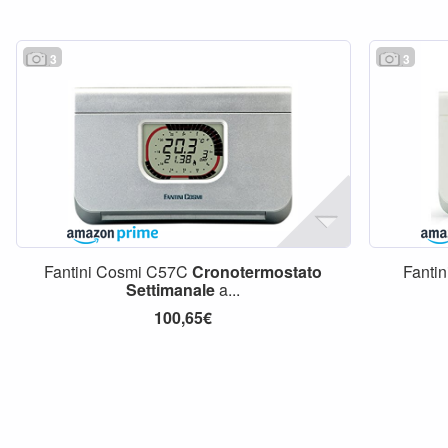
3
3
Fantini Cosmi C57C
Cronotermostato
Fanti
Settimanale
a...
100,65€