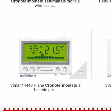
Cronotermostato
settimanale
digitale
Perry
wireless a...
Vimar 14446 Plana
Cronotermostato
a
Vi
batterie per...