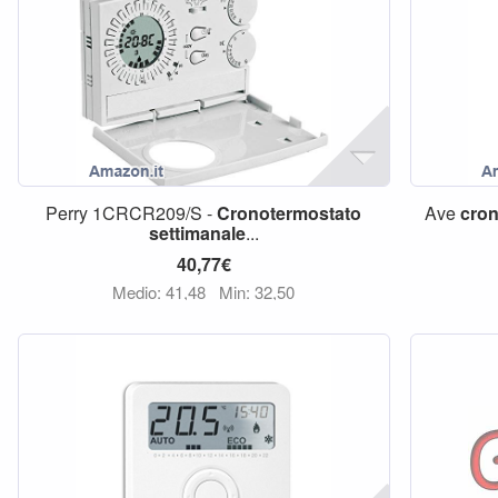
Perry 1CRCR209/S -
Cronotermostato
Ave
cro
settimanale
...
40,77€
Medio: 41,48
Min: 32,50