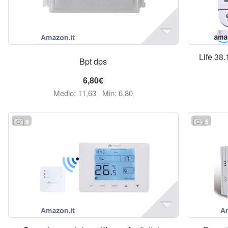
Life 38
Bpt dps
6,80€
Medio: 11,63
Min: 6,80
6
5