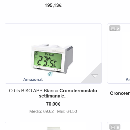
195,13€
2
Orbis BIKO APP Bianco
Cronotermostato
Cronote
settimanale
...
70,00€
Medio: 69,62
Min: 64,50
6