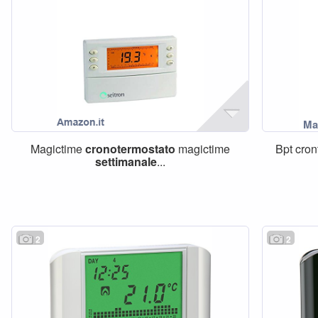
Magictime
cronotermostato
magictime
Bpt cro
settimanale
...
2
2