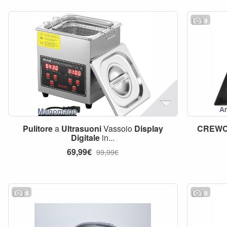
9
Pulitore
a
Ultrasuoni
Vassoio
Display
CREW
Digitale
in...
69,99€
99,99€
6
9