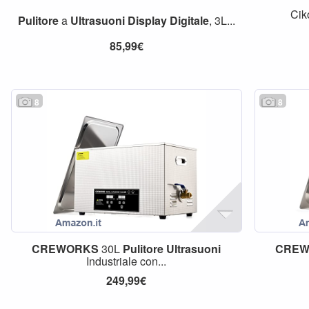
Cik
Pulitore
a
Ultrasuoni
Display
Digitale
, 3L...
85,99€
8
8
CREWORKS
30L
Pulitore
Ultrasuoni
CREW
Industriale con...
249,99€