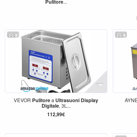
Pulitore
...
9
9
VEVOR
Pulitore
a
Ultrasuoni
Display
AYN
Digitale
, 3L...
112,99€