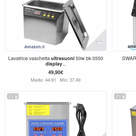
Lavatrice vaschetta
ultrasuoni
50w bk-3550
SWAR
display
...
49,90€
Medio: 44,81
Min: 37,49
9
9