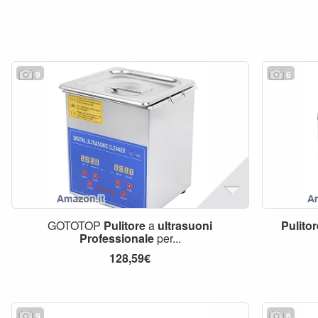
9
6
GOTOTOP
Pulitore
a
ultrasuoni
Pulito
Professionale
per...
128,59€
9
6