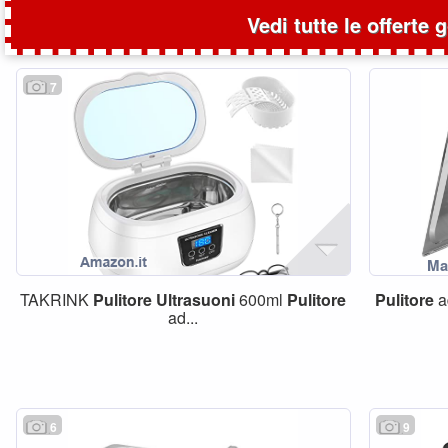
Vedi tutte le offerte 
7
TAKRINK
Pulitore
Ultrasuoni
600ml
Pulitore
Pulitore
a
ad...
6
9