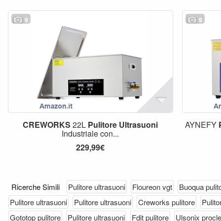
9
9
CREWORKS
22L
Pulitore
Ultrasuoni
AYNEFY
Industriale con...
229,99€
Ricerche Simili
Pulitore ultrasuoni
Floureon vgt
Buoqua pulit
Pulitore ultrasuoni
Pulitore ultrasuoni
Creworks pulitore
Pulito
Gototop pulitore
Pulitore ultrasuoni
Fdit pulitore
Ulsonix procl