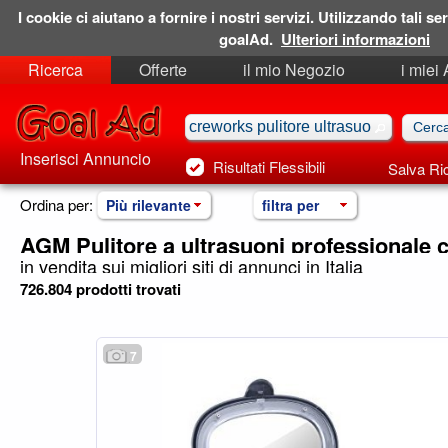
I cookie ci aiutano a fornire i nostri servizi. Utilizzando tali ser
goalAd.
Ulteriori informazioni
Ricerca
Offerte
il mio Negozio
i miei
Ricerche Salvate
Preferiti
Inserisci Annuncio
Risultati Flessibili
Salva Ri
Ordina per:
Più rilevante
filtra per
AGM Pulitore a ultrasuoni professionale 
in vendita sui migliori siti di annunci in Italia
726.804 prodotti trovati
7