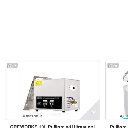
7
9
CREWORKS
10L
Pulitore
ad
Ultrasuoni
Pulitore