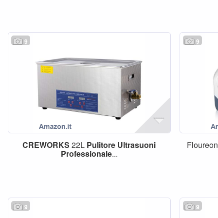
9
9
CREWORKS
22L
Pulitore
Ultrasuoni
Floureo
Professionale
...
9
9