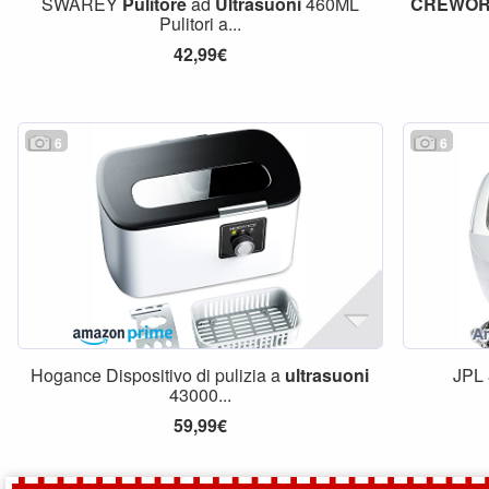
SWAREY
Pulitore
ad
Ultrasuoni
460ML
CREWO
Pulitori a...
42,99€
6
6
Hogance Dispositivo di pulizia a
ultrasuoni
JPL 
43000...
59,99€