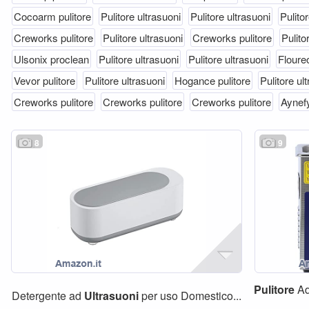
Cocoarm pulitore
Pulitore ultrasuoni
Pulitore ultrasuoni
Pulito
Creworks pulitore
Pulitore ultrasuoni
Creworks pulitore
Pulito
Ulsonix proclean
Pulitore ultrasuoni
Pulitore ultrasuoni
Floureo
Vevor pulitore
Pulitore ultrasuoni
Hogance pulitore
Pulitore ul
Creworks pulitore
Creworks pulitore
Creworks pulitore
Aynefy
8
9
Pulitore
A
Detergente ad
Ultrasuoni
per uso Domestico...