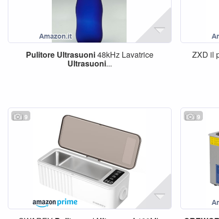
Pulitore
Ultrasuoni
48kHz Lavatrice
ZXD il
Ultrasuoni
...
9
9