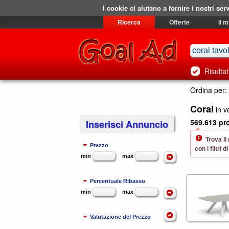
I cookie ci aiutano a fornire i nostri serv
Ricerca
Offerte
il 
Risultat
Ordina per:
Coral
in v
569.613 pro
Inserisci Annuncio
Trova il
Prezzo
con i filtri
min
max
Percentuale Ribasso
min
max
Valutazione del Prezzo