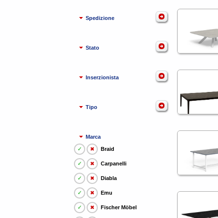
Spedizione
Stato
Inserzionista
Tipo
Marca
✓
✖
Braid
✓
✖
Carpanelli
✓
✖
Diabla
✓
✖
Emu
✓
✖
Fischer Möbel