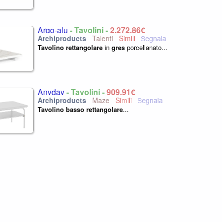
Argo-alu
- Tavolini -
2.272,86€
Talenti
Tavolino
rettangolare
in
gres
porcellanato...
Anyday
- Tavolini -
909,91€
Maze
Tavolino
basso
rettangolare
...