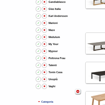
✓
✖
Gandiablasco
✓
✖
Glas Italia
✓
✖
Karl Andersson
✓
✖
Marioni
✓
✖
Maze
✓
✖
Medulum
✓
✖
My Your
✓
✖
Myyour
✓
✖
Poltrona Frau
✓
✖
Talenti
✓
✖
Tonin Casa
✓
✖
Unopiù
✓
✖
Vaghi
Categoria