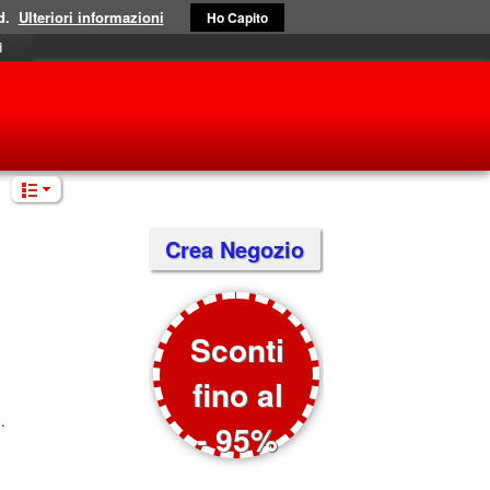
d.
Ulteriori informazioni
Ho Capito
i
Crea Negozio
Sconti
fino al
.
- 95%