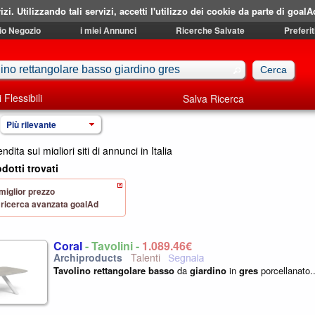
izi. Utilizzando tali servizi, accetti l'utilizzo dei cookie da parte di goalA
mio Negozio
i miei Annunci
Ricerche Salvate
Preferit
i Flessibili
Salva Ricerca
Più rilevante
endita sui migliori siti di annunci in Italia
dotti trovati
 miglior prezzo
 di ricerca avanzata goalAd
Coral
- Tavolini -
1.089,46€
Talenti
Tavolino
rettangolare
basso
da
giardino
in
gres
porcellanato..