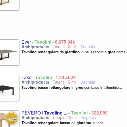
Ever
- Tavolini -
6.675,84€
Talenti
Tavolino
rettangolare
da
giardino
in palissandro e
gres
porcell
Lake
- Tavolini -
1.245,62€
Talenti
Tavolino
basso
rettangolare
in
gres
con base in alluminio...
PEVERO |
Tavolino
...
- Tavolini -
322,08€
Unopiù
63
-
%
Tavolino
rettangolare
basso
da
giardino
in teak...