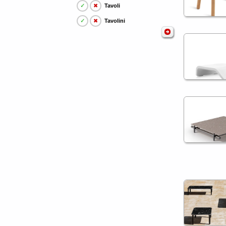
✓
✖
Tavoli
✓
✖
Tavolini