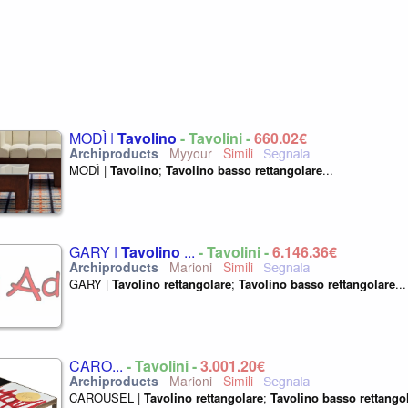
MODÌ |
Tavolino
- Tavolini -
660,02€
Myyour
MODÌ |
Tavolino
;
Tavolino
basso
rettangolare
...
GARY |
Tavolino
...
- Tavolini -
6.146,36€
Marioni
GARY |
Tavolino
rettangolare
;
Tavolino
basso
rettangolare
...
CARO...
- Tavolini -
3.001,20€
Marioni
CAROUSEL |
Tavolino
rettangolare
;
Tavolino
basso
rettango