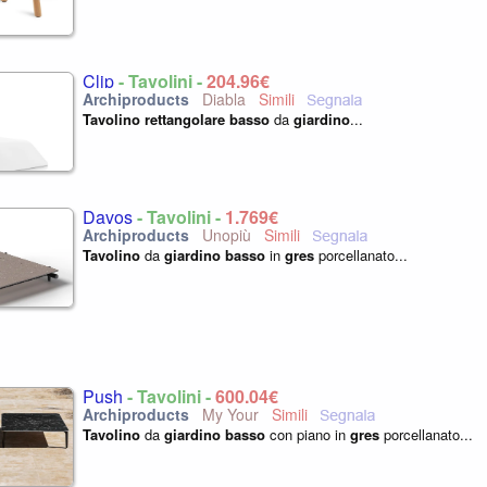
Clip
- Tavolini -
204,96€
Diabla
Tavolino
rettangolare
basso
da
giardino
...
Davos
- Tavolini -
1.769€
Unopiù
Tavolino
da
giardino
basso
in
gres
porcellanato...
Push
- Tavolini -
600,04€
My Your
Tavolino
da
giardino
basso
con piano in
gres
porcellanato...