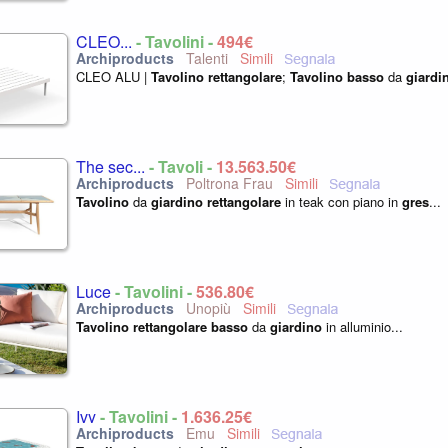
CLEO...
- Tavolini -
494€
Talenti
CLEO ALU |
Tavolino
rettangolare
;
Tavolino
basso
da
giardi
The sec...
- Tavoli -
13.563,50€
Poltrona Frau
Tavolino
da
giardino
rettangolare
in teak con piano in
gres
...
Luce
- Tavolini -
536,80€
Unopiù
Tavolino
rettangolare
basso
da
giardino
in alluminio...
Ivy
- Tavolini -
1.636,25€
Emu