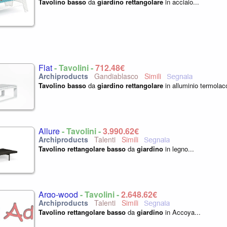
Tavolino
basso
da
giardino
rettangolare
in acciaio...
Flat
- Tavolini -
712,48€
Gandiablasco
Tavolino
basso
da
giardino
rettangolare
in alluminio termolacc
Allure
- Tavolini -
3.990,62€
Talenti
Tavolino
rettangolare
basso
da
giardino
in legno...
Argo-wood
- Tavolini -
2.648,62€
Talenti
Tavolino
rettangolare
basso
da
giardino
in Accoya...