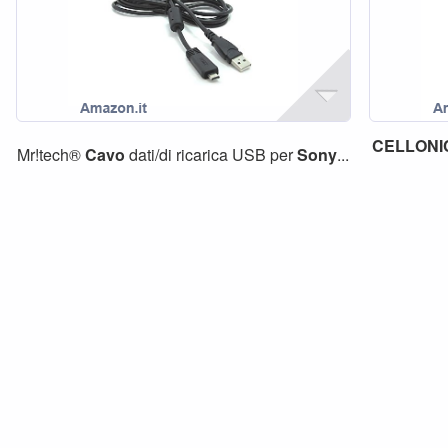
CELLONI
Mr!tech®
Cavo
dati/di ricarica USB per
Sony
...