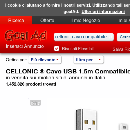
I cookie ci aiutano a fornire i nostri servizi. Utilizzando tali ser
goalAd.
Ulteriori informazioni
Ricerca
Offerte
il mio Negozio
i miei
Ricerche Salvate
Preferiti
Inserisci Annuncio
Risultati Flessibili
Salva Ri
Ordina per:
Più rilevante
filtra per
CELLONIC ® Cavo USB 1.5m Compatibile
in vendita sui migliori siti di annunci in Italia
1.452.826 prodotti trovati
7