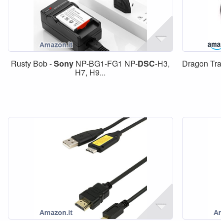
Rusty Bob -
Sony
NP-BG1-FG1 NP-
DSC
-H3,
Dragon Tra
H7, H9...