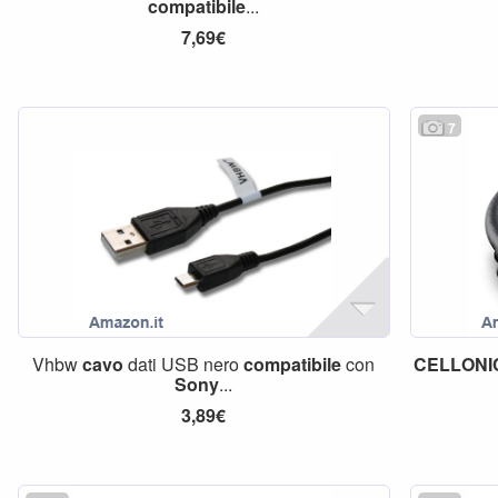
compatibile
...
7,69€
7
Vhbw
cavo
dati USB nero
compatibile
con
CELLONI
Sony
...
3,89€