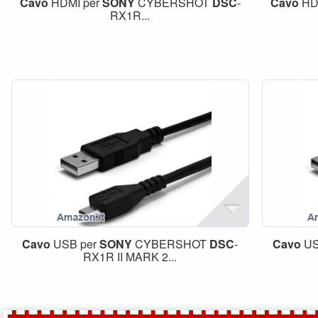
Cavo
HDMI per
SONY
CYBERSHOT
DSC
-
Cavo
HD
RX1R...
Cavo
USB per
SONY
CYBERSHOT
DSC
-
Cavo
US
RX1R II MARK 2...