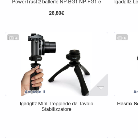
PowerTrust 2 batterie NP-BG1 NP-FG1 e
Igadgitz L
26,80€
4
6
Igadgitz Mini Treppiede da Tavolo
Hasmx
S
Stabilizzatore