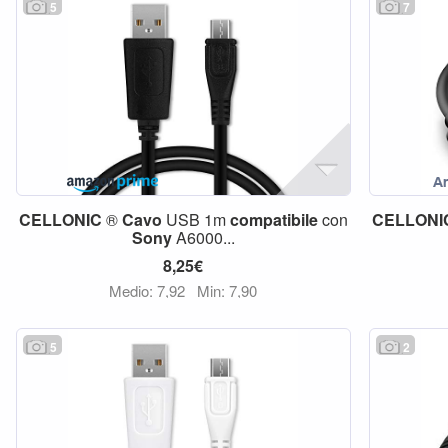
5
7
CELLONIC
®
Cavo
USB 1m
compatibile
con
CELLONI
Sony
A6000...
8,25€
Medio: 7,92
Min: 7,90
5
2