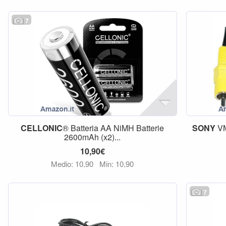
7
CELLONIC
® Batteria AA NiMH Batterie
SONY
V
2600mAh (x2)...
10,90€
Medio: 10,90
Min: 10,90
7