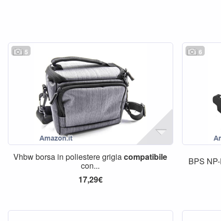
5
6
Vhbw borsa in poliestere grigia
compatibile
BPS NP-B
con...
17,29€