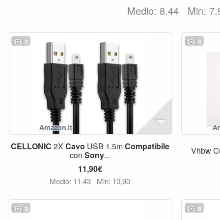
Medio: 8,44
Min: 7,
7
4
CELLONIC
2X
Cavo
USB 1.5m
Compatibile
Vhbw Cus
con
Sony
...
11,90€
Medio: 11,43
Min: 10,90
3
8