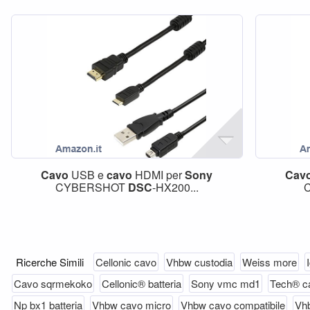
Cavo
USB e
cavo
HDMI per
Sony
Cav
CYBERSHOT
DSC
-HX200...
Ricerche Simili
Cellonic cavo
Vhbw custodia
Weiss more
Cavo sqrmekoko
Cellonic® batteria
Sony vmc md1
Tech® c
Np bx1 batteria
Vhbw cavo micro
Vhbw cavo compatibile
Vh