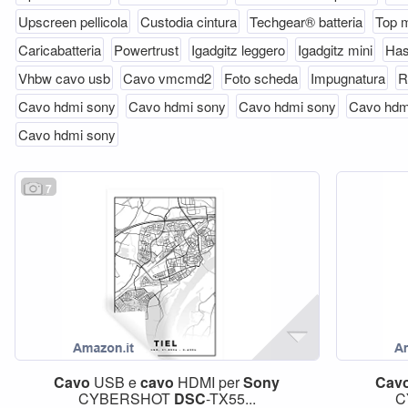
Upscreen pellicola
Custodia cintura
Techgear® batteria
Top 
Caricabatteria
Powertrust
Igadgitz leggero
Igadgitz mini
Ha
Vhbw cavo usb
Cavo vmcmd2
Foto scheda
Impugnatura
R
Cavo hdmi sony
Cavo hdmi sony
Cavo hdmi sony
Cavo hdm
Cavo hdmi sony
7
Cavo
USB e
cavo
HDMI per
Sony
Cav
CYBERSHOT
DSC
-TX55...
C