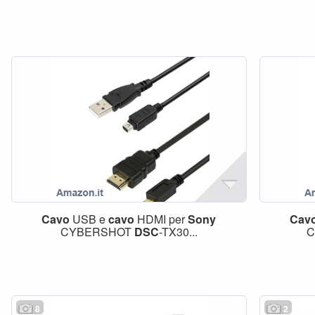
Cavo
USB e
cavo
HDMI per
Sony
Cav
CYBERSHOT
DSC
-TX30...
C
8
2