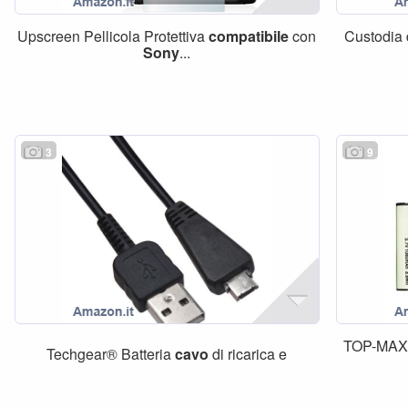
Upscreen Pellicola Protettiva
compatibile
con
Custodia 
Sony
...
3
9
TOP-MAX®,
Techgear® Batteria
cavo
di ricarica e