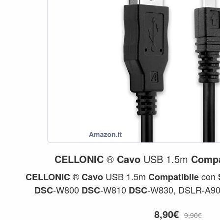
CELLONIC
®
Cavo
USB 1.5m
Compa
®
USB 1.5m
con
CELLONIC
Cavo
Compatibile
-W800
-W810
-W830, DSLR-A900 
DSC
DSC
DSC
USB A 2.0 PVC Nero, per
8,90€
9,90€