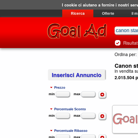
I cookie ci aiutano a fornire i nostri serv
Ricerca
Offerte
il 
Risultat
Ordina per:
Canon st
in vendita su
Inserisci Annuncio
2.015.504 p
Prezzo
min
max
Percentuale Sconto
min
max
Percentuale Ribasso
min
max