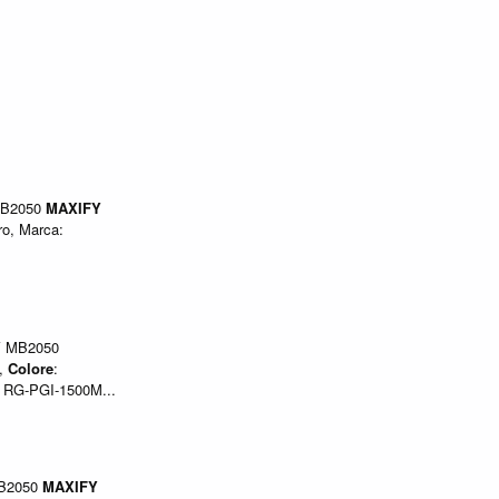
B2050
MAXIFY
ro, Marca:
Y
MB2050
M,
Colore
:
e RG-PGI-1500M...
B2050
MAXIFY