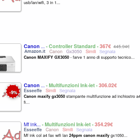
usb/lan/wifi, 3 in 1...
Canon
...
- Controller Standard -
367€
445,94€
Canon
Gx3050
Canon
MAXIFY
GX3050
- farve 1 anno di supporto tecnico...
Canon
...
- Multifunzioni Ink-jet -
306,02€
9
-
%
Canon
maxify
gx3050
stampante multifunzione ad inchiostro a
fi...
Mf ink...
- Multifunzioni Ink-jet -
354,29€
Canon
Mf ink col a4 fax wifi lan
24ppm
canon
maxify
gx1050...