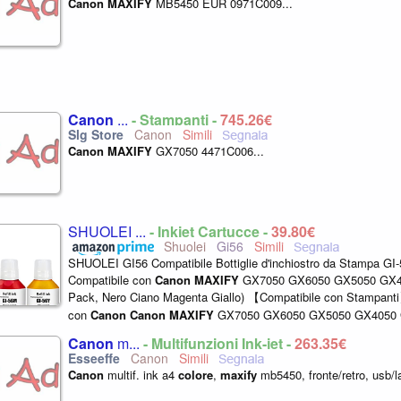
Canon
MAXIFY
MB5450 EUR 0971C009...
Canon
...
- Stampanti -
745,26€
Canon
Canon
MAXIFY
GX7050 4471C006...
SHUOLEI ...
- Inkjet Cartucce -
39,80€
Shuolei
Gi56
SHUOLEI GI56 Compatibile Bottiglie d'inchiostro da Stampa GI
Compatibile con
Canon
MAXIFY
GX7050 GX6050 GX5050 GX
Pack, Nero Ciano Magenta Giallo) 【Compatibile con Stampant
con
Canon
Canon
MAXIFY
GX7050 GX6050 GX5050 GX4050
Stampanti. 【Contenuto della Confezione】 Confezione da...
Canon
m...
- Multifunzioni Ink-jet -
263,35€
Canon
Canon
multif. ink a4
colore
,
maxify
mb5450, fronte/retro, usb/lan