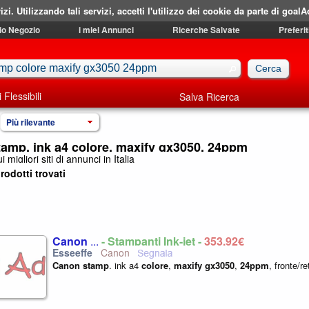
izi. Utilizzando tali servizi, accetti l'utilizzo dei cookie da parte di goalA
mio Negozio
i miei Annunci
Ricerche Salvate
Preferit
i Flessibili
Salva Ricerca
Più rilevante
amp. ink a4 colore, maxify gx3050, 24ppm
i migliori siti di annunci in Italia
rodotti trovati
Canon
...
- Stampanti Ink-jet -
353,92€
Canon
Canon
stamp
. ink a4
colore
,
maxify
gx3050
,
24ppm
, fronte/re