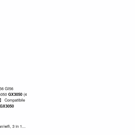
-56 GI56
4050
GX3050
(4
i】 Compatibile
GX3050
/wifi, 3 in 1...