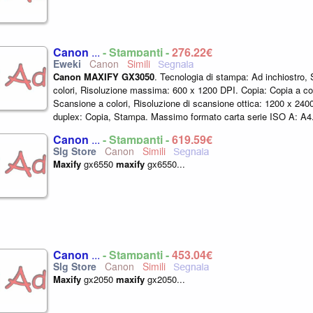
Canon
...
- Stampanti -
276,22€
Canon
Canon
MAXIFY
GX3050
. Tecnologia di stampa: Ad inchiostro
colori, Risoluzione massima: 600 x 1200 DPI. Copia: Copia a co
Scansione a colori, Risoluzione di scansione ottica: 1200 x 24
duplex: Copia, Stampa. Massimo formato carta serie ISO A: A4
diretta.
Colore
...
Canon
...
- Stampanti -
619,59€
Canon
Maxify
gx6550
maxify
gx6550...
Canon
...
- Stampanti -
453,04€
Canon
Maxify
gx2050
maxify
gx2050...