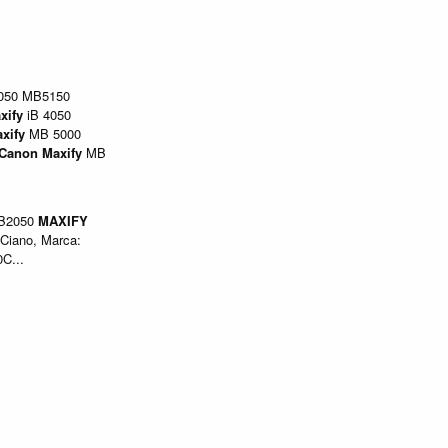
050 MB5150
xify
iB 4050
xify
MB 5000
Canon
Maxify
MB
B2050
MAXIFY
 Ciano, Marca:
C...