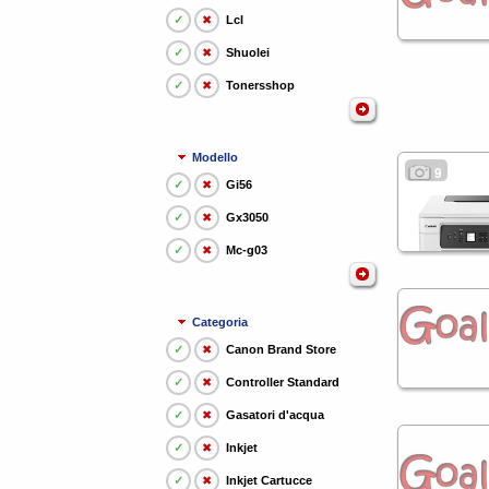
✓
✖
Lcl
✓
✖
Shuolei
✓
✖
Tonersshop
Modello
9
✓
✖
Gi56
✓
✖
Gx3050
✓
✖
Mc-g03
Categoria
✓
✖
Canon Brand Store
✓
✖
Controller Standard
✓
✖
Gasatori d'acqua
✓
✖
Inkjet
✓
✖
Inkjet Cartucce