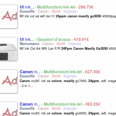
Mf ink...
- Multifunzioni Ink-jet -
298,73€
Canon
Mf ink col a4 wifi lan f/r
24ppm
canon
maxify
gx3050
45000pag
Mf Ink...
- Gasatori d'acqua -
419,91€
Canon
Mf Ink Col A4 Wifi Lan F/R
24Ppm
Canon
Maxify
Gx3050
4500
Canon
m...
- Multifunzioni Ink-jet -
627,30€
Canon
Canon
multif. ink a4
colore
,
maxify
gx7050,
24ppm
, adf, mega
- 3 in 1...
Canon
m...
- Multifunzioni Ink-jet -
493,25€
Canon
Canon
multif. ink a4
colore
,
maxify
gx6050,
24ppm
, adf, mega