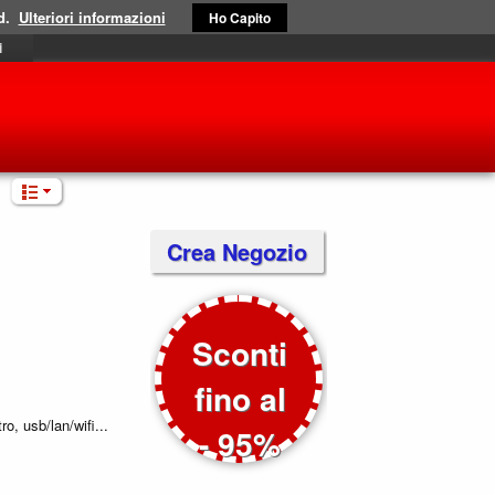
d.
Ulteriori informazioni
Ho Capito
i
Crea Negozio
Sconti
fino al
tro, usb/lan/wifi...
- 95%