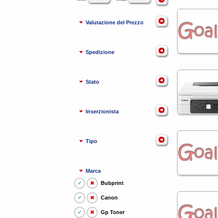
Valutazione del Prezzo
Spedizione
Stato
Inserzionista
Tipo
Marca
✓
✖
Bubprint
✓
✖
Canon
✓
✖
Gp Toner