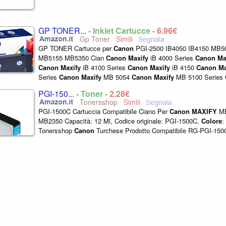
GP TONER...
- Inkjet Cartucce -
6,96€
Gp Toner
GP TONER Cartucce per
Canon
PGI-2500 IB4050 IB4150 MB5
MB5155 MB5350 Cian
Canon
Maxify
iB 4000 Series
Canon
Ma
Canon
Maxify
iB 4100 Series
Canon
Maxify
iB 4150
Canon
Ma
Series
Canon
Maxify
MB 5054
Canon
Maxify
MB 5100 Series
5150
Canon
Maxify
MB 5155
Canon
Maxify
MB 5300...
PGI-150...
- Toner -
2,28€
Tonersshop
PGI-1500C Cartuccia Compatibile Ciano Per
Canon
MAXIFY
M
MB2350 Capacità: 12 Ml, Codice originale: PGI-1500C,
Colore
:
Tonersshop
Canon
Turchese Prodotto Compatibile RG-PGI-1500