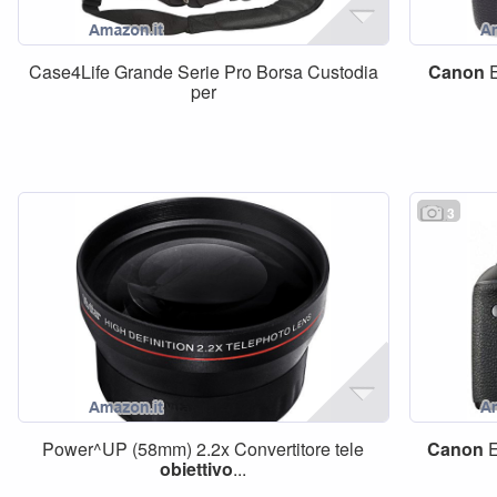
Case4Life Grande Serie Pro Borsa Custodia
Canon
E
per
3
Power^UP (58mm) 2.2x Convertitore tele
Canon
E
obiettivo
...