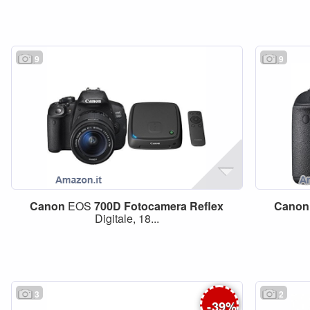
9
9
Canon
EOS
700D
Fotocamera
Reflex
Canon
Digitale, 18...
3
2
-
39
%