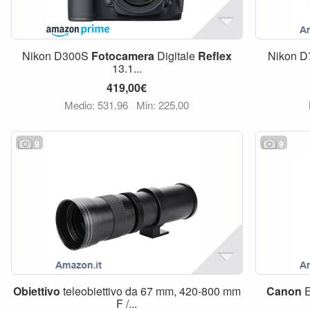
Nikon D300S
Fotocamera
Digitale
Reflex
Nikon 
13.1...
419,00€
Medio: 531,96
Min: 225,00
9
9
Obiettivo
teleobiettivo da 67 mm, 420-800 mm
Canon
E
F /...