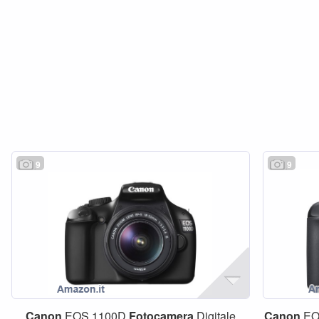
9
9
Canon
EOS 1100D
Fotocamera
Digitale
Canon
EO