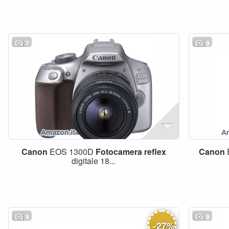
7
9
Canon
EOS 1300D
Fotocamera
reflex
Canon
digitale 18...
9
9
-
27
%