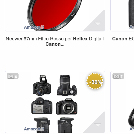
Neewer 67mm Filtro Rosso per
Reflex
Digitali
Canon
EO
Canon
...
6
7
-
38
%