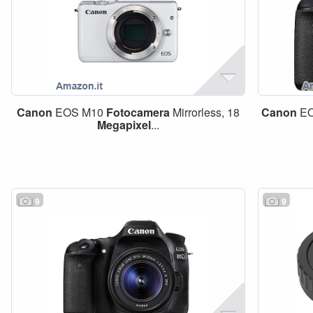
Canon
EOS M10
Fotocamera
Mirrorless, 18
Canon
EO
Megapixel
...
9
9