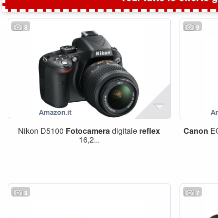
8
9
Nikon D5100
Fotocamera
digitale
reflex
Canon
E
16,2...
9
7