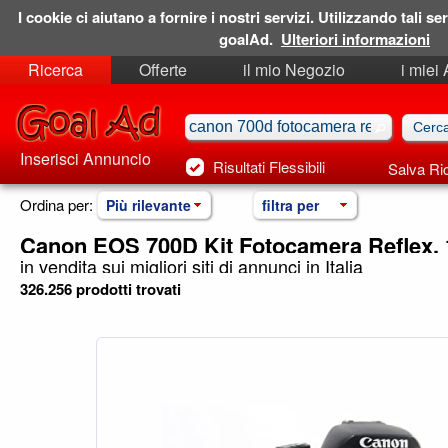
I cookie ci aiutano a fornire i nostri servizi. Utilizzando tali ser
goalAd.
Ulteriori informazioni
Ricerca
Offerte
il mio Negozio
i miei
Ricerche Salvate
Preferiti
Inserisci Annuncio
Risultati Flessibili
Salva Ri
Ordina per:
Più rilevante
filtra per
Canon EOS 700D Kit Fotocamera Reflex, 
in vendita sui migliori siti di annunci in Italia
326.256 prodotti trovati