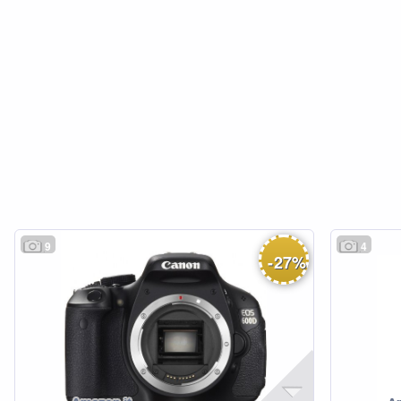
9
4
-
27
%