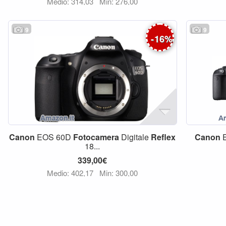
Medio: 314,03
Min: 276,00
9
9
-
16
%
Canon
EOS 60D
Fotocamera
Digitale
Reflex
Canon
18...
339,00€
Medio: 402,17
Min: 300,00