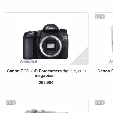
6
Canon
EOS 70D
Fotocamera
digitale, 20.9
Canon
megapixel
...
299,90€
6
6