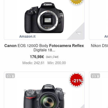
Canon
EOS 1200D Body
Fotocamera
Reflex
Nikon D50
Digitale 18...
176,98€
341,74€
Medio: 242,61
Min: 200,00
9
9
-
21
%