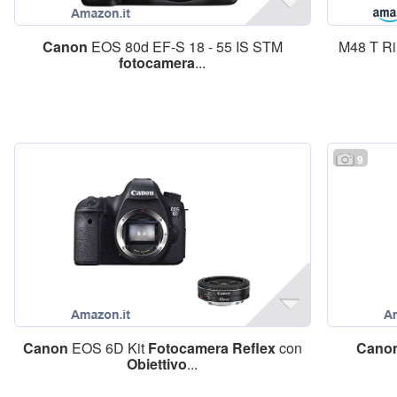
Canon
EOS 80d EF-S 18 - 55 IS STM
M48 T R
fotocamera
...
9
Canon
EOS 6D Kit
Fotocamera
Reflex
con
Cano
Obiettivo
...