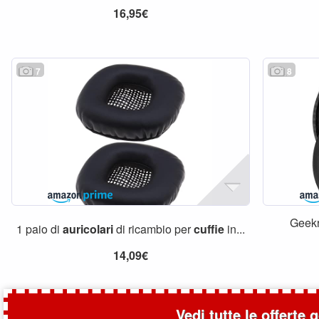
16,95€
7
8
Geekr
1 paio di
auricolari
di ricambio per
cuffie
in...
14,09€
Vedi tutte le offerte 