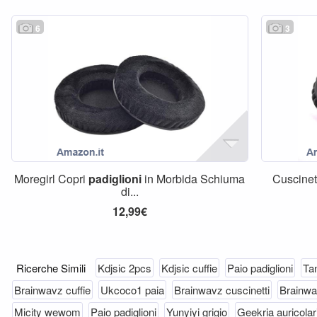
6
3
Moregirl Copri
padiglioni
in Morbida Schiuma
Cuscinet
di...
12,99€
Ricerche Simili
Kdjsic 2pcs
Kdjsic cuffie
Paio padiglioni
Tan
Brainwavz cuffie
Ukcoco1 paia
Brainwavz cuscinetti
Brainwa
Micity wewom
Paio padiglioni
Yunyiyi grigio
Geekria auricolar