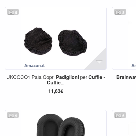
9
8
UKCOCO1 Paia Copri
Padiglioni
per
Cuffie
-
Brainwa
Cuffie
...
11,63€
9
6