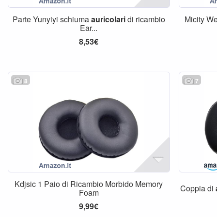
Parte Yunyiyi schiuma
auricolari
di ricambio
Micity 
Ear...
8,53€
8
7
Kdjsic 1 Paio di Ricambio Morbido Memory
Coppia di
Foam
9,99€