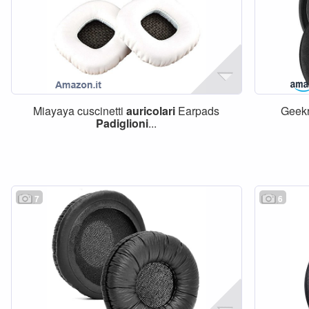
Miayaya cuscinetti
auricolari
Earpads
Geekr
Padiglioni
...
7
6