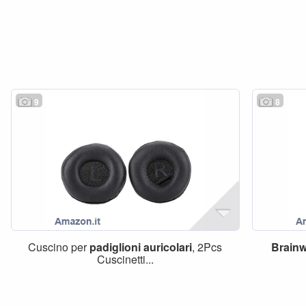
9
8
Cuscino per
padiglioni
auricolari
, 2Pcs
Brain
Cuscinetti...