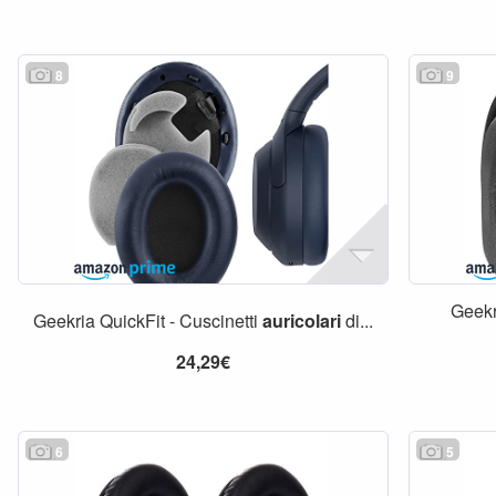
8
9
Geekr
Geekria QuickFit - Cuscinetti
auricolari
di...
24,29€
6
5