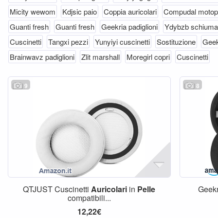
Micity wewom
Kdjsic paio
Coppia auricolari
Compudal motopi
Guanti fresh
Guanti fresh
Geekria padiglioni
Ydybzb schiuma
Cuscinetti
Tangxi pezzi
Yunyiyi cuscinetti
Sostituzione
Geek
Brainwavz padiglioni
Zlit marshall
Moregirl copri
Cuscinetti
9
8
QTJUST Cuscinetti
Auricolari
in
Pelle
Geekr
compatibili...
12,22€