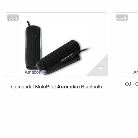
3
3
OJ - 
Compudal MotoPilot
Auricolari
Bluetooth