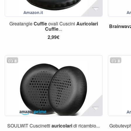
Greatangle
Cuffie
ovali Cuscini
Auricolari
Brainwav
Cuffie
...
2,99€
8
8
SOULWIT Cuscinetti
auricolari
di ricambio...
Gobutevph