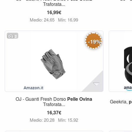
Traforata...
16,99€
Medio: 24,65
Min: 16,99
2
-
19
%
OJ - Guanti Fresh Dorso
Pelle
Ovina
Geekria,
p
Traforata...
16,37€
Medio: 20,28
Min: 15,92