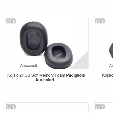
7
9
Kdjsic 2PCS Soft Memory Foam
Padiglioni
Kdjsi
Auricolari
...
9
6