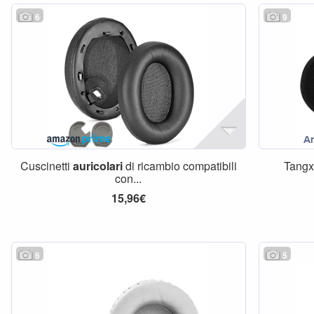
6
9
Cuscinetti
auricolari
di ricambio compatibili
Tangx
con...
15,96€
6
5