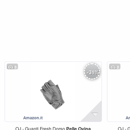
3
2
-
31
%
OJ - Guanti Fresh Dorso
Pelle
Ovina
OJ - 