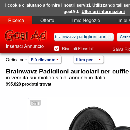
I cookie ci aiutano a fornire i nostri servizi. Utilizzando tali ser
goalAd.
Ulteriori informazioni
Ricerca
Offerte
il mio Negozio
i miei
Ricerche Salvate
Preferiti
Inserisci Annuncio
Risultati Flessibili
Salva Ri
Ordina per:
Più rilevante
filtra per
Brainwavz Padiglioni auricolari per cuffie
in vendita sui migliori siti di annunci in Italia
995.828 prodotti trovati
8