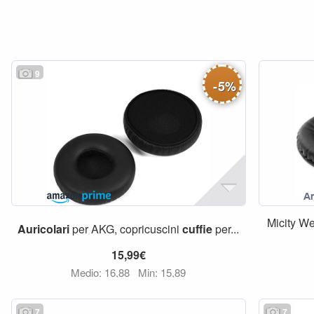
9
-
5
%
Micity 
Auricolari
per AKG, copricuscini
cuffie
per...
15,99€
Medio: 16,88
Min: 15,89
7
7