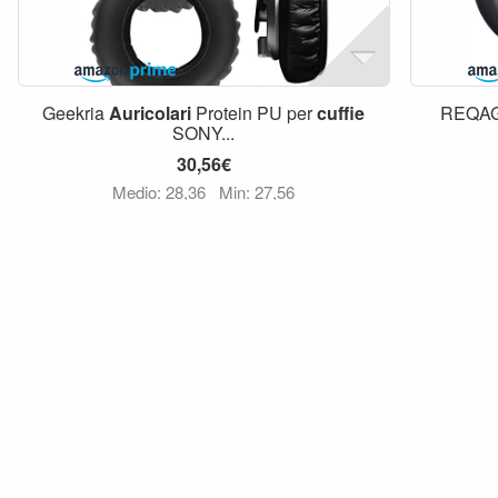
Geekria
Auricolari
Protein PU per
cuffie
REQAG 
SONY...
30,56€
Medio: 28,36
Min: 27,56