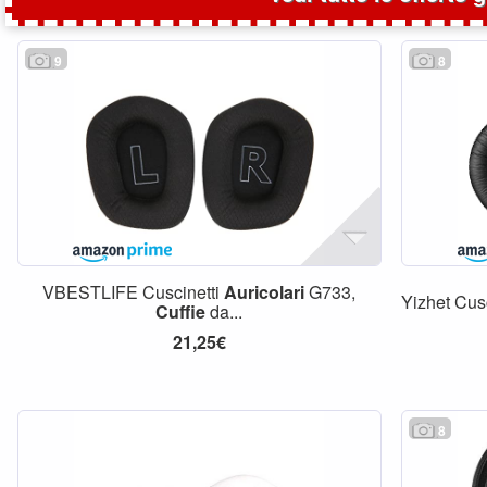
9
8
VBESTLIFE Cuscinetti
Auricolari
G733,
Yizhet Cus
Cuffie
da...
21,25€
8