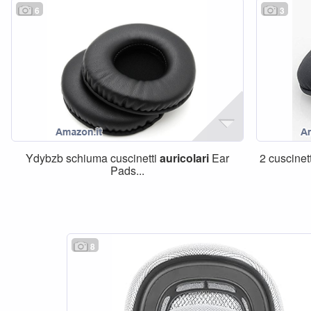
6
3
Ydybzb schiuma cuscinetti
auricolari
Ear
2 cuscinet
Pads...
8