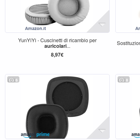
YunYiYi - Cuscinetti di ricambio per
Sostituzio
auricolari
...
8,97€
6
8