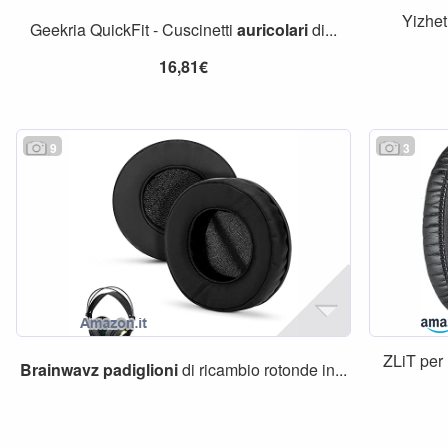
Yizhet
Geekria QuickFit - Cuscinetti
auricolari
di...
16,81€
9
3
ZLiT per
Brainwavz
padiglioni
di ricambio rotonde in...