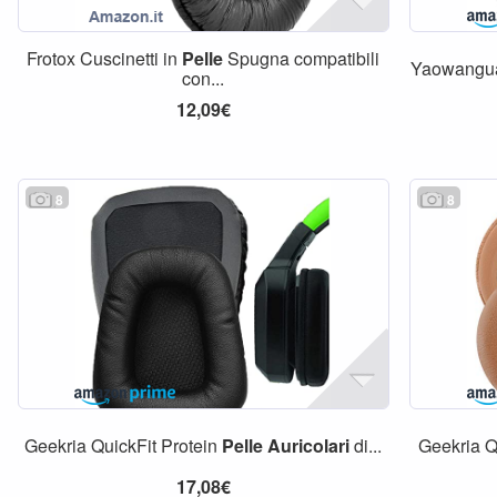
Frotox Cuscinetti in
Pelle
Spugna compatibili
Yaowanguan
con...
12,09€
8
8
Geekria QuickFit Protein
Pelle
Auricolari
di...
Geekria Q
17,08€