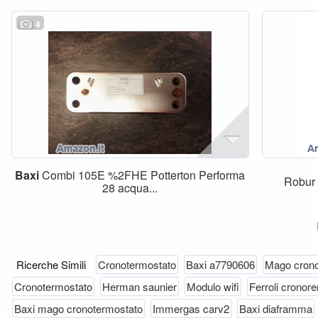
4
Baxi
Combi 105E %2FHE Potterton Performa
Robur
28 acqua...
Ricerche Simili
Cronotermostato
Baxi a7790606
Mago crono
Cronotermostato
Herman saunier
Modulo wifi
Ferroli cronor
Baxi mago cronotermostato
Immergas carv2
Baxi diaframma