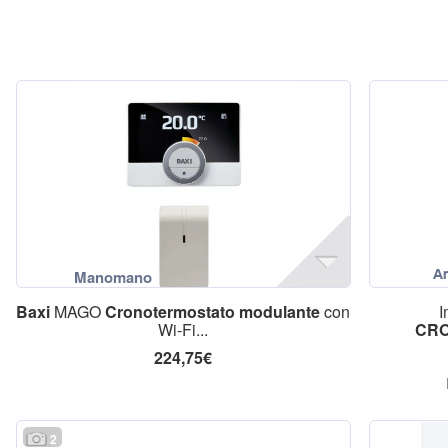
Baxi
MAGO
Cronotermostato
modulante
con
I
Wi-Fi...
CR
224,75€
2