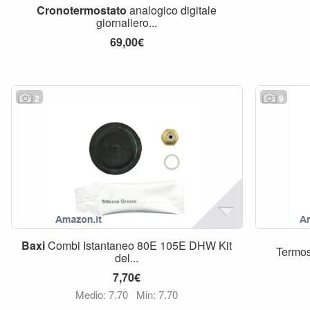
Cronotermostato
analogico digitale
giornaliero...
69,00€
2
9
Baxi
Combi Istantaneo 80E 105E DHW Kit
Termos
del...
7,70€
Medio: 7,70
Min: 7,70