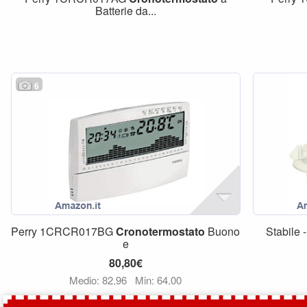
Batterie da...
6
Perry 1CRCR017BG
Cronotermostato
Buono
Stabil
e
80,80€
Medio: 82,96
Min: 64,00