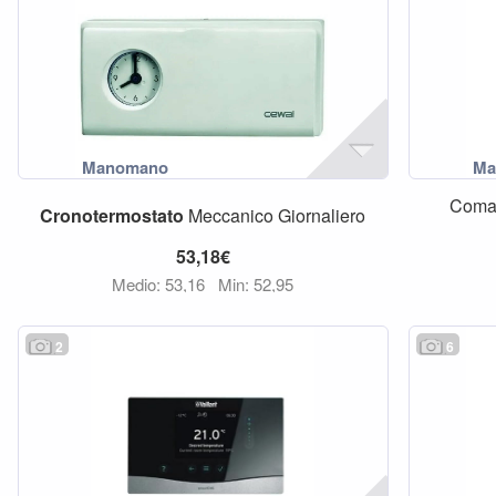
Coman
Cronotermostato
Meccanico Giornaliero
53,18€
Medio: 53,16
Min: 52,95
2
6