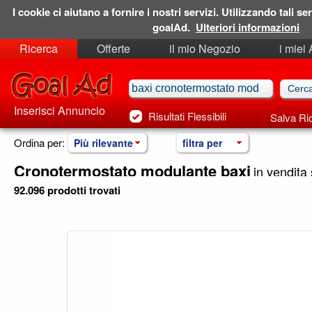
I cookie ci aiutano a fornire i nostri servizi. Utilizzando tali ser
goalAd.
Ulteriori informazioni
Ricerca
Offerte
il mio Negozio
i miei
Ricerche Salvate
Preferiti
Inserisci Annuncio
Risultati Flessibili
Salva Ri
Ordina per:
Più rilevante
filtra per
Cronotermostato modulante baxi
in vendita s
92.096 prodotti trovati