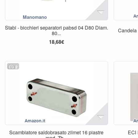
Stabi - bicchieri separatori pabsd 04 D80 Diam.
Candela 
80...
18,68€
2
Scambiatore saldobrasato zilmet 16 piastre
ECI
mod. Zb...