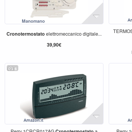
TERMOS
Cronotermostato
elettromeccanico digitale...
39,90€
6
Perry 1CRCR017AG
Cronotermostato
a
Perry