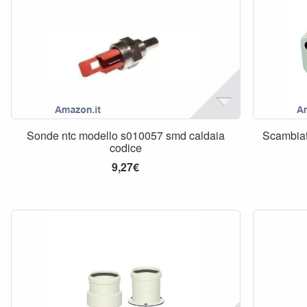
Sonde ntc modello s010057 smd caldaia
Scambiat
codice
9,27€