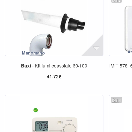
7
Baxi
- Kit fumi coassiale 60/100
IMIT 5781
41,72€
4