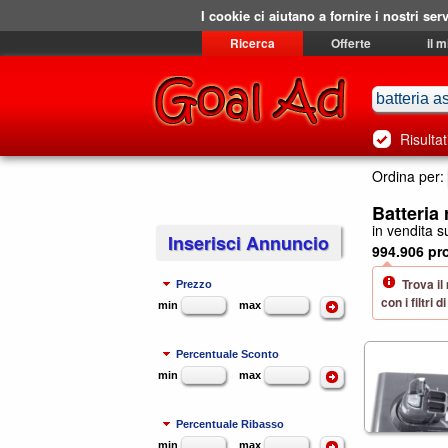
I cookie ci aiutano a fornire i nostri serv
Ricerca
Offerte
il 
Risultat
Ordina per:
Batteria 
in vendita su
Inserisci Annuncio
994.906 pro
Trova il
Prezzo
con i filtri
min
max
Percentuale Sconto
min
max
Percentuale Ribasso
min
max