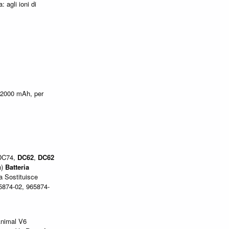
 agli ioni di
V, 2000 mAh, per
DC74,
DC62
,
DC62
n)
Batteria
a Sostituisce
5874-02, 965874-
nimal V6