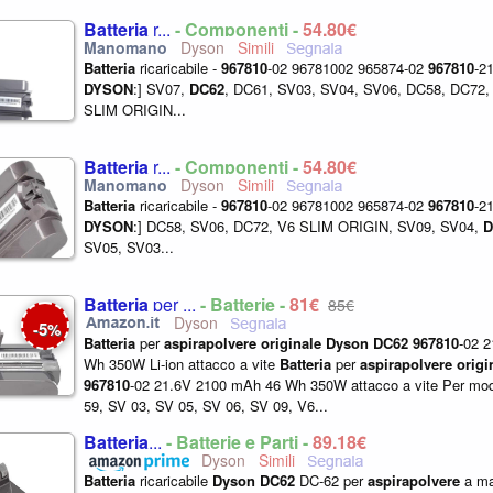
Batteria
r...
- Componenti -
54,80€
Dyson
Batteria
ricaricabile -
967810
-02 96781002 965874-02
967810
-2
DYSON
:] SV07,
DC62
, DC61, SV03, SV04, SV06, DC58, DC72,
SLIM ORIGIN...
Batteria
r...
- Componenti -
54,80€
Dyson
Batteria
ricaricabile -
967810
-02 96781002 965874-02
967810
-2
DYSON
:] DC58, SV06, DC72, V6 SLIM ORIGIN, SV09, SV04,
D
SV05, SV03...
Batteria
per ...
- Batterie -
81€
85€
Dyson
5
-
%
Batteria
per
aspirapolvere
originale
Dyson
DC62
967810
-02 
Wh 350W Li-ion attacco a vite
Batteria
per
aspirapolvere
origi
967810
-02 21.6V 2100 mAh 46 Wh 350W attacco a vite Per mod
59, SV 03, SV 05, SV 06, SV 09, V6...
Batteria
...
- Batterie e Parti -
89,18€
Dyson
Batteria
ricaricabile
Dyson
DC62
DC-62 per
aspirapolvere
a ma