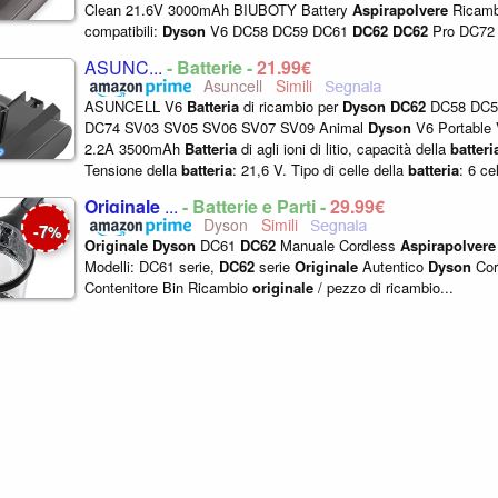
Clean 21.6V 3000mAh BIUBOTY Battery
Aspirapolvere
Ricambi
compatibili:
Dyson
V6 DC58 DC59 DC61
DC62
DC62
Pro DC72
Absolute Animal Motorhead Animal pro Slim total...
ASUNC...
- Batterie -
21,99€
Asuncell
ASUNCELL V6
Batteria
di ricambio per
Dyson
DC62
DC58 DC5
DC74 SV03 SV05 SV06 SV07 SV09 Animal
Dyson
V6 Portable
2.2A 3500mAh
Batteria
di agli ioni di litio, capacità della
batteri
Tensione della
batteria
: 21,6 V. Tipo di celle della
batteria
: 6 cel
Compatibile con...
Originale
...
- Batterie e Parti -
29,99€
Dyson
7
-
%
Originale
Dyson
DC61
DC62
Manuale Cordless
Aspirapolvere
Modelli: DC61 serie,
DC62
serie
Originale
Autentico
Dyson
Cor
Contenitore Bin Ricambio
originale
/ pezzo di ricambio...