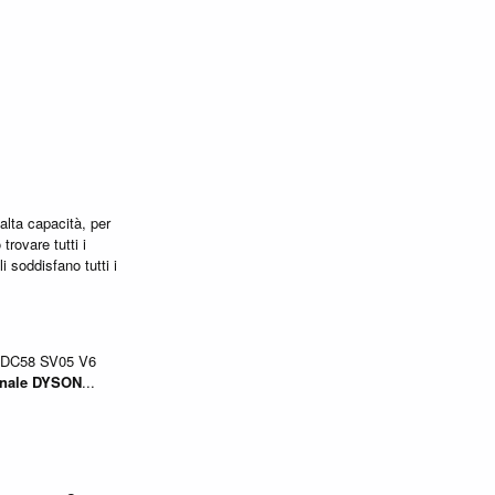
 alta capacità, per
trovare tutti i
i soddisfano tutti i
DC58 SV05 V6
inale
DYSON
...