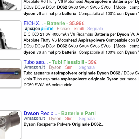
Absolute V6 Fluffy V6 Motorhead
Aspirapolvere
Batteria
per
D
DC58 DC59 DC61
DC62
SV03 SV04 SV05 SV06 【Modelli compa
dyson
v6 animal pro
batteria
. Compatibile al 100% con
Dyson
e
originale
V6 caricabatterie. Come compatibil...
EICHX...
- Batterie -
35,99€
Eichxo
EICHXO 21.6V 4000mAh V6 Ricambio
Batteria
per
Dyson
V6 A
Absolute Fluffy V6 Motorhead
Aspirapolvere
Compatibile con
D
DC58 DC59 DC61
DC62
SV03 SV04 SV05 SV06 【Modelli compa
dyson
v6 animal pro
batteria
. Compatibile al 100% con
Dyson
e
originale
V6 caricabatterie. Come compatibil...
Tubo asp...
- Tubi Flessibili -
39€
Dyson
Tubo aspirante
aspirapolvere
originale
Dyson
DC62
/ DC59 SV
viola Tubo aspirante
aspirapolvere
originale
Dyson
per modell
DC59 SV03 V6 colore viola...
Dyson
Recip...
- Batterie e Parti
Dyson
Dyson
Recipiente Polvere
Originale
DC62
...