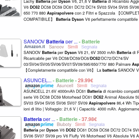
Lachy
Batteria
per
Dyson
V6, 21,6 V
Batteria
di Ricambio Aggio
V6
DC62
DC58 DC59 DC61 DC72 DC74 SV03 SV04 SV05 SV06
650 770 880
Aspirapolvere
con 2 Filtri e Spazzola 【COMP
COMPATIBILE】
Batteria
Dyson
V6 perfettamente compatibile c
di
aspirapolvere
della serie
Dyson
...
SANOOV
Batteria
per ...
- Batterie
Sanoov
SANOOV
Batteria
per
Dyson
V6 21, 6V 3500 mAh
Batteria
di 
Ricaricabile per V6 DC58/DC59/DC6/
DC62
/DC72/DC74/SV
03/SV04/SV05/SV06/SV07/SV09/595/650/770/ 880 Palmare
Asp
【Completamente compatibile con V6】 La
batteria
SANOOV V
completamente compatibile con V6 Animal/Absolute/Fluffy/Mot
ASUNCEL...
- Batterie -
29,99€
/Slim/Origin...
Asuncell
ASUNCELL 21.6V 4000mAh DC61
Batteria
di ricambio compati
serie V6 DC58 DC59 Motorhead DC61
DC62
Animal Absolute 5
SV03 SV04 SV05 SV06 SV07 SV09
Aspirapolvere
86,4 Wh Tip
ioni di litio | Voltaggio: 21,6 V | Capacità: 4000 mAh. Aggiornam
a 4000 mAh, maggiore autonomia...
Batteria
per ...
- Batterie -
37,98€
Biuboty
Batteria
per
Dyson
V6
DC62
DC61 DC59 DC58 DC72 DC74 SV
SV06 SV07 SV09 pro V6 Fluffy V6 Motorhead V6 Absolute V6 A