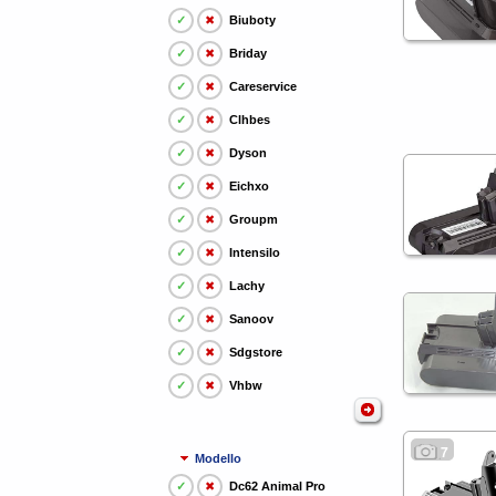
✓
✖
Biuboty
✓
✖
Briday
✓
✖
Careservice
✓
✖
Clhbes
✓
✖
Dyson
✓
✖
Eichxo
✓
✖
Groupm
✓
✖
Intensilo
✓
✖
Lachy
✓
✖
Sanoov
✓
✖
Sdgstore
✓
✖
Vhbw
7
Modello
✓
✖
Dc62 Animal Pro