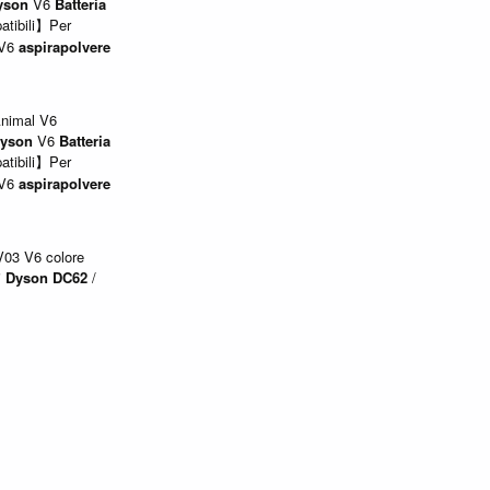
yson
V6
Batteria
tibili】Per
V6
aspirapolvere
nimal V6
yson
V6
Batteria
tibili】Per
V6
aspirapolvere
03 V6 colore
i
Dyson
DC62
/