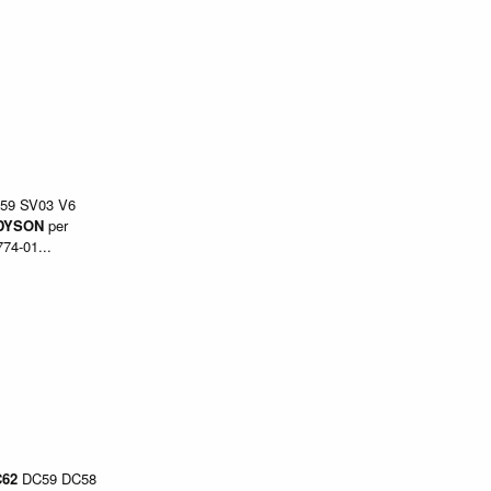
59 SV03 V6
DYSON
per
74-01...
62
DC59 DC58