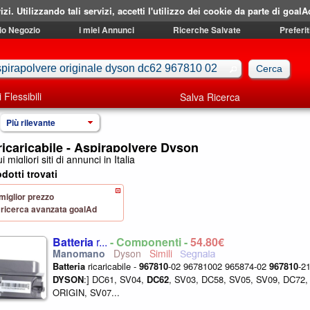
izi. Utilizzando tali servizi, accetti l'utilizzo dei cookie da parte di goalA
mio Negozio
i miei Annunci
Ricerche Salvate
Preferit
i Flessibili
Salva Ricerca
Più rilevante
ricaricabile - Aspirapolvere Dyson
i migliori siti di annunci in Italia
dotti trovati
 miglior prezzo
 di ricerca avanzata goalAd
Batteria
r...
- Componenti -
54,80€
Dyson
Batteria
ricaricabile -
967810
-02 96781002 965874-02
967810
-2
DYSON
:] DC61, SV04,
DC62
, SV03, DC58, SV05, SV09, DC72,
ORIGIN, SV07...