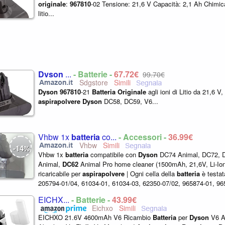
originale
:
967810
-02 Tensione: 21,6 V Capacità: 2,1 Ah Chimica:
litio...
Dyson
...
- Batterie -
67,72€
99,70€
Sdgstore
Dyson
967810
-21
Batteria
Originale
agli ioni di Litio da 21,6 
aspirapolvere
Dyson
DC58, DC59, V6...
Vhbw 1x
batteria
co...
- Accessori -
36,99€
Vhbw
14
-
%
Vhbw 1x
batteria
compatibile con
Dyson
DC74 Animal, DC72, 
Animal,
DC62
Animal Pro home cleaner (1500mAh, 21,6V, Li-Io
ricaricabile per
aspirapolvere
| Ogni cella della
batteria
è testat
205794-01/04, 61034-01, 61034-03, 62350-07/02, 965874-01, 96
03,
967810
-02,
967810
...
EICHX...
- Batterie -
43,99€
Eichxo
EICHXO 21.6V 4600mAh V6 Ricambio
Batteria
per
Dyson
V6 A