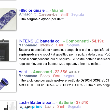
Filtro
originale
...
- Grandi
Careservice
Filtro
originale
dyson
per
dc62
...
INTENSILO
batteria
co...
- Componenti -
54,19€
Intensilo
Batteria
ricaricabile di ricambio, compatibile e di alta qualità, ad
aspirapolvere
o robot / dispositivo per la pulizia della casa (Può 
modelli corrispondenti qui di seguito) Le nostre batterie ricaricabil
requisiti rilevanti per la sicurezza operativa Inoltre, nelle...
Adat...
- Accessori -
22,55€
40,07€
Briday
Filtro a ciclone per
aspirapolvere
verticale
DYSON
DC62
SV03 
ABSOLUTE DC61 DC59 SV06
DC62
EXTRA - Filtro curvo
orig
Lachy
Batteria
per ...
- Batterie -
37,64€
Lachy