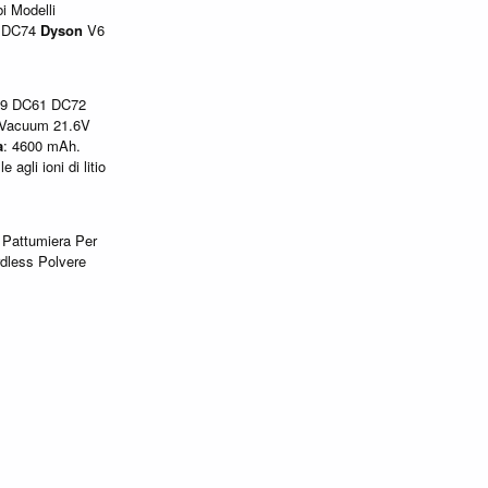
 Modelli
 DC74
Dyson
V6
9 DC61 DC72
 Vacuum 21.6V
a
: 4600 mAh.
le agli ioni di litio
Pattumiera Per
dless Polvere