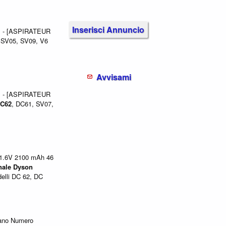
Inserisci Annuncio
1 - [ASPIRATEUR
 SV05, SV09, V6
Avvisami
1 - [ASPIRATEUR
C62
, DC61, SV07,
21.6V 2100 mAh 46
nale
Dyson
elli DC 62, DC
no Numero