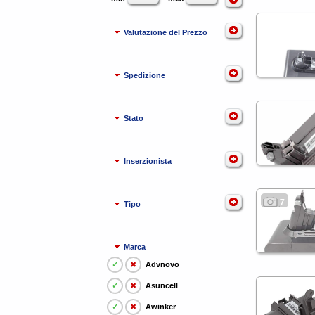
Valutazione del Prezzo
Spedizione
Stato
Inserzionista
7
Tipo
Marca
✓
✖
Advnovo
✓
✖
Asuncell
✓
✖
Awinker