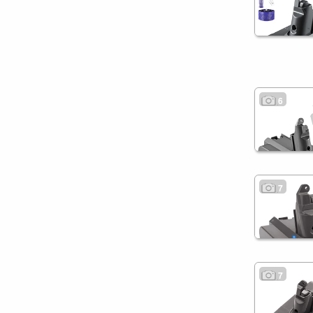
6
7
7