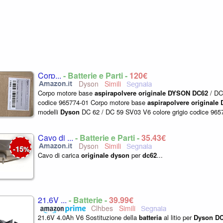
Corp...
- Batterie e Parti -
120€
Dyson
Corpo motore base
aspirapolvere
originale
DYSON
DC62
/ DC
codice 965774-01 Corpo motore base
aspirapolvere
originale
modelli
Dyson
DC 62 / DC 59 SV03 V6 colore grigio codice 9657
Cavo di ...
- Batterie e Parti -
35,43€
Dyson
15
-
%
Cavo di carica
originale
dyson
per
dc62
...
21.6V ...
- Batterie -
39,99€
Clhbes
21.6V 4.0Ah V6 Sostituzione della
batteria
al litio per
Dyson
DC