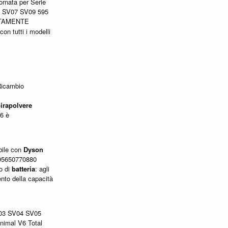
rnata per Serie
 SV07 SV09 595
LETAMENTE
on tutti i modelli
Ricambio
irapolvere
6 è
orhead
bile con
Dyson
95650770880
o di
batteria
: agli
ento della capacità
03 SV04 SV05
nimal V6 Total