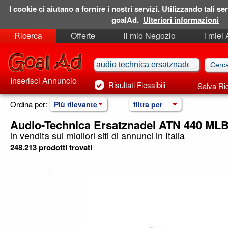
I cookie ci aiutano a fornire i nostri servizi. Utilizzando tali ser
goalAd.
Ulteriori informazioni
Ricerca
Offerte
il mio Negozio
i miei
Ricerche Salvate
Preferiti
Inserisci Annuncio
Risultati Flessibili
Salva Ri
Ordina per:
Più rilevante
filtra per
Audio-Technica Ersatznadel ATN 440 ML
in vendita sui migliori siti di annunci in Italia
248.213 prodotti trovati