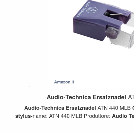
Audio
-
Technica
Ersatznadel
AT
-
ATN 440 MLB
Audio
Technica
Ersatznadel
-name: ATN 440 MLB Produttore:
stylus
Audio
T
Nacht
-type...
stylus