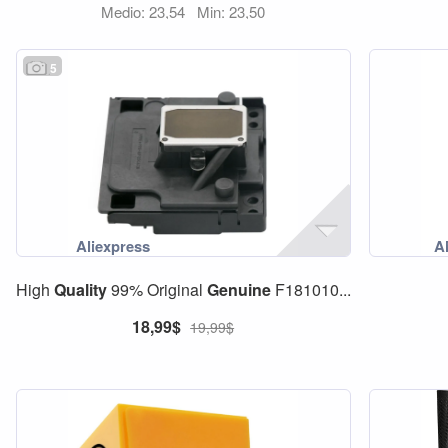
Medio: 23,54
Min: 23,50
5
High
Quality
99% Original
Genuine
F181010...
18,99$
19,99$