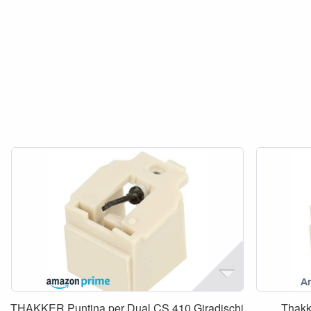
THAKKER Puntina per Dual CS 410 Giradischi
Thakk