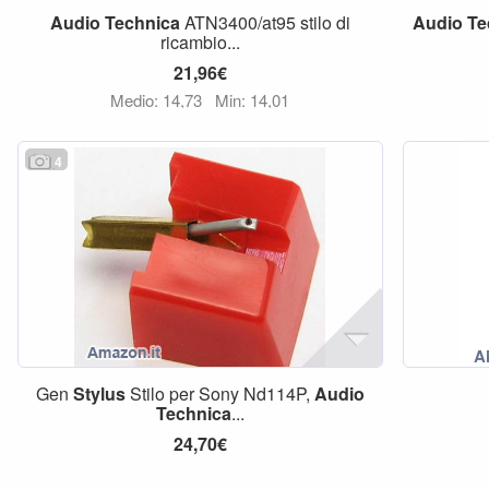
Audio
Technica
ATN3400/at95 stilo di
Audio
Te
ricambio...
21,96€
Medio: 14,73
Min: 14,01
4
Gen
Stylus
Stilo per Sony Nd114P,
Audio
Technica
...
24,70€