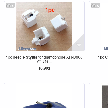
5
5
1pc needle
Stylus
for gramophone ATN3600
1pc O
ATN91...
18,99$