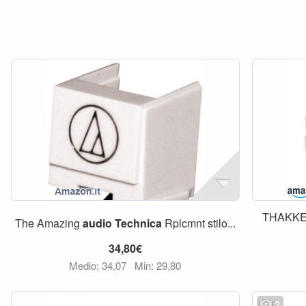
THAKKER
The Amazing
audio
Technica
Rplcmnt stilo...
34,80€
Medio: 34,07
Min: 29,80
2