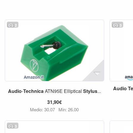
2
3
Audio
T
Audio
-
Technica
ATN95E Elliptical
Stylus
...
31,90€
Medio: 30,07
Min: 26,00
3