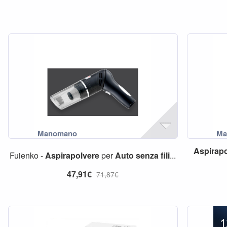
Aspirapo
Fuienko -
Aspirapolvere
per
Auto
senza
fili
...
47,91€
71,87€