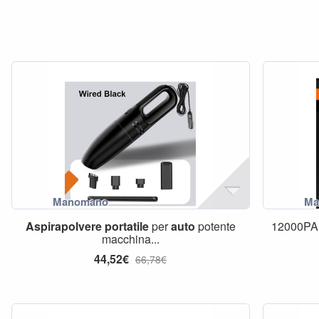
Aspirapolvere
portatile
per
auto
potente
12000P
macchina...
44,52€
66,78€