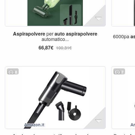
Aspirapolvere
per
auto
aspirapolvere
6000pa
a
automatico...
66,87€
100,31€
8
7