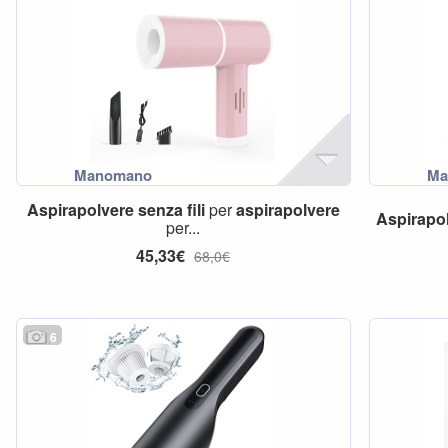
Aspirapolvere
senza
fili
per
aspirapolvere
Aspirapo
per...
45,33€
68,0€
6