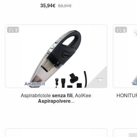
35,94€
53,91€
7
6
Aspirabriciole
senza
fili
, AolKee
HONITU
Aspirapolvere
...