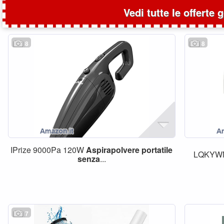
Vedi tutte le offerte 
8
8
IPrize 9000Pa 120W
Aspirapolvere
portatile
LQKYWN
senza
...
7