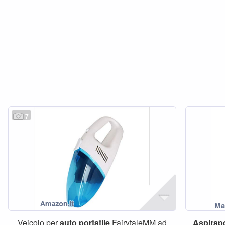
7
Veicolo per
auto
portatile
FairytaleMM ad
Aspirap