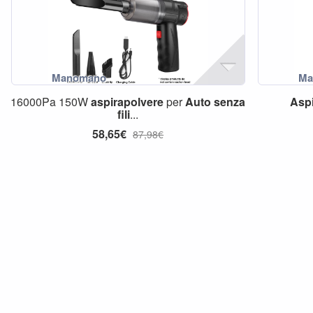
16000Pa 150W
aspirapolvere
per
Auto
senza
Aspi
fili
...
58,65€
87,98€