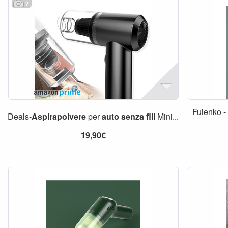
7
Fuienko -
Deals-
Aspirapolvere
per
auto
senza
fili
Mini...
19,90€