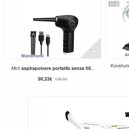
6
Kovshu
Mini
aspirapolvere
portatile
senza
fili
...
90,33€
135,5€