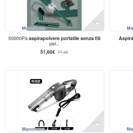
50000Pa
aspirapolvere
portatile
senza
fili
Aspir
per...
51,60€
77,4€