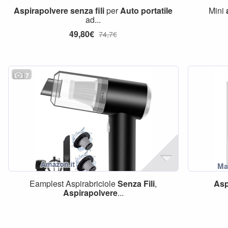
Aspirapolvere
senza
fili
per
Auto
portatile
Mini
ad...
49,80€
74,7€
7
Eamplest Aspirabriciole
Senza
Fili
,
Asp
Aspirapolvere
...