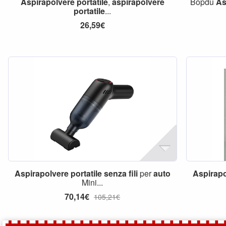
Aspirapolvere
portatile
,
aspirapolvere
Bopdu
As
portatile
...
26,59€
Aspirapolvere
portatile
senza
fili
per
auto
Aspirapo
Mini...
70,14€
105,21€