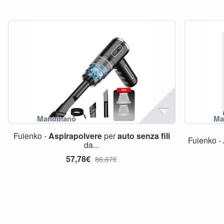
Fuienko -
Aspirapolvere
per
auto
senza
fili
Fuienko -
da...
57,78€
86,67€