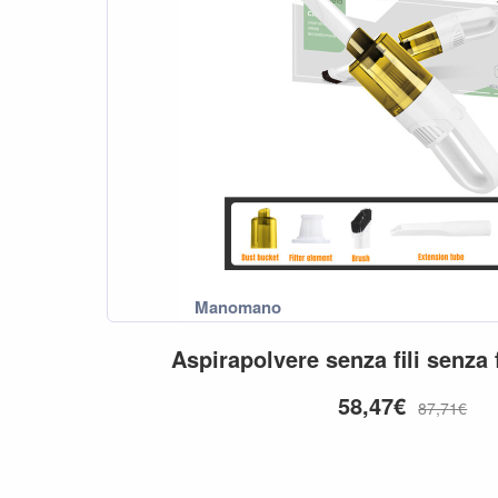
Aspirapolvere
senza
fili
senza
58,47€
87,71€