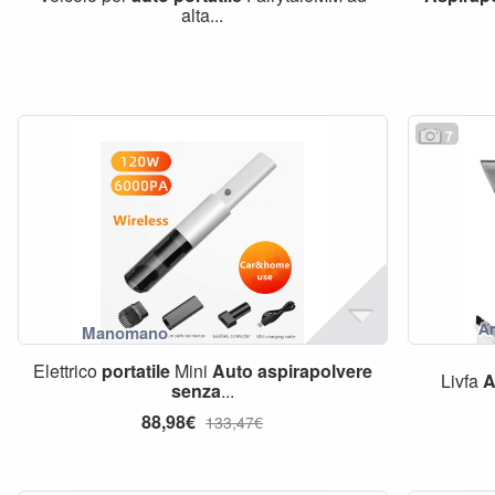
alta...
7
Elettrico
portatile
Mini
Auto
aspirapolvere
Livfa
A
senza
...
88,98€
133,47€