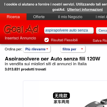
I cookie ci aiutano a fornire i nostri servizi. Utilizzando tali ser
goalAd.
Ulteriori informazioni
Ricerca
Offerte
il mio Negozio
i miei
Ricerche Salvate
Preferiti
Inserisci Annuncio
Risultati Flessibili
Salva Ri
Ordina per:
Più rilevante
filtra per
Aspirapolvere per Auto senza fili 120W
in vendita sui migliori siti di annunci in Italia
3.013.831 prodotti trovati