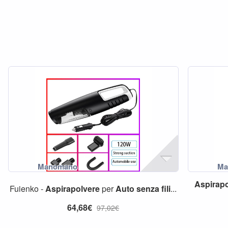
Aspirapo
Fuienko -
Aspirapolvere
per
Auto
senza
fili
...
64,68€
97,02€