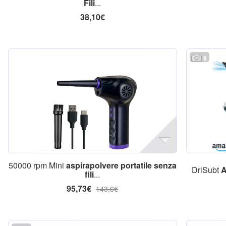
Fili
...
38,10€
8
50000 rpm Mini
aspirapolvere
portatile
senza
DriSubt
A
fili
...
95,73€
143,6€