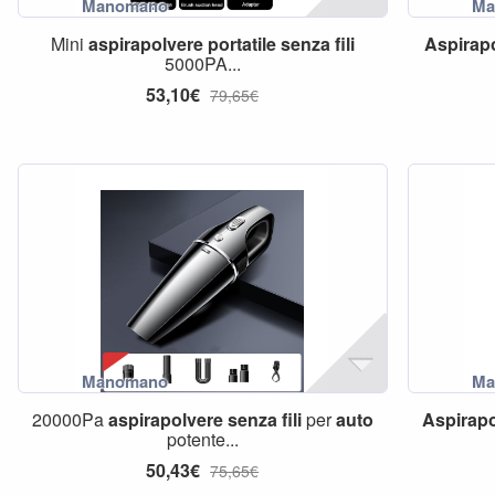
Mini
aspirapolvere
portatile
senza
fili
Aspirap
5000PA...
53,10€
79,65€
20000Pa
aspirapolvere
senza
fili
per
auto
Aspirapo
potente...
50,43€
75,65€