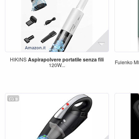
HiKiNS
Aspirapolvere
portatile
senza
fili
Fuienko M
120W...
9