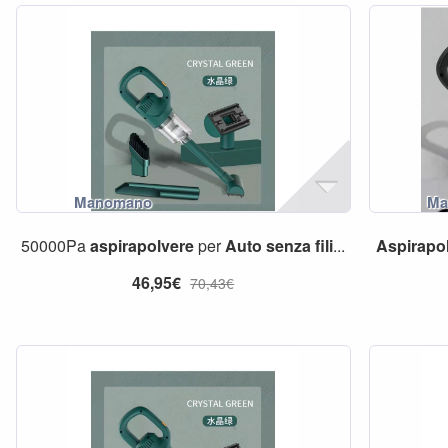
50000Pa
aspirapolvere
per
Auto
senza
fili
...
Aspirapo
46,95€
70,43€