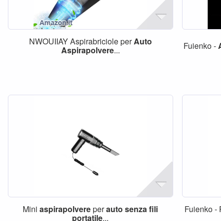
NWOUIIAY Aspirabriciole per
Auto
Fuienko -
Aspirapolvere
...
Mini
aspirapolvere
per
auto
senza
fili
Fuienko -
portatile
...