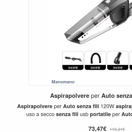
Aspirapolvere
per
Auto
senz
per
120W
Aspirapolvere
Auto
senza
fili
aspira
uso a secco
usb
per
senza
fili
portatile
Aut
73,47€
110,21€