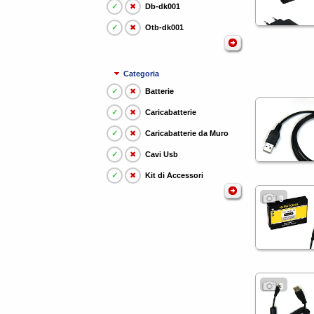
✓
✖
Db-dk001
✓
✖
Otb-dk001
Categoria
✓
✖
Batterie
✓
✖
Caricabatterie
✓
✖
Caricabatterie da Muro
✓
✖
Cavi Usb
✓
✖
Kit di Accessori
3
3