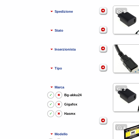
3
Spedizione
Stato
Inserzionista
Tipo
Marca
3
✓
✖
Bg-akku24
✓
✖
Gigafox
✓
✖
Hasmx
4
Modello