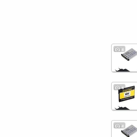
4
4
4