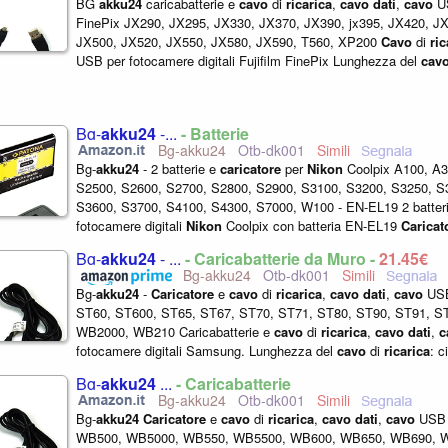
BG
akku24
caricabatterie e
cavo
di
ricarica
,
cavo
dati
,
cavo
US
FinePix JX290, JX295, JX330, JX370, JX390, jx395, JX420, J
JX500, JX520, JX550, JX580, JX590, T560, XP200
Cavo
di
ric
USB per fotocamere digitali Fujifilm FinePix Lunghezza del
cav
1,50 m,
caricatore
...
Bg-
akku24
-...
- Batterie
Bg-akku24
Otb-dk001
Bg-
akku24
- 2 batterie e
caricatore
per
Nikon
Coolpix A100, A3
S2500, S2600, S2700, S2800, S2900, S3100, S3200, S3250, S
S3600, S3700, S4100, S4300, S7000, W100 - EN-EL19 2 batter
fotocamere digitali
Nikon
Coolpix con batteria EN-EL19
Caricat
compatto con LED di
ricarica
...
Bg-
akku24
- ...
- Caricabatterie da Muro -
21,45€
Bg-akku24
Otb-dk001
Bg-
akku24
-
Caricatore
e
cavo
di
ricarica
,
cavo
dati
,
cavo
USB
ST60, ST600, ST65, ST67, ST70, ST71, ST80, ST90, ST91, S
WB2000, WB210 Caricabatterie e
cavo
di
ricarica
,
cavo
dati
,
c
fotocamere digitali Samsung. Lunghezza del
cavo
di
ricarica
: c
caricatore
5 Volt, 1000 mA...
Bg-
akku24
...
- Caricabatterie
Bg-akku24
Otb-dk001
Bg-
akku24
Caricatore
e
cavo
di
ricarica
,
cavo
dati
,
cavo
USB 
WB500, WB5000, WB550, WB5500, WB600, WB650, WB690, 