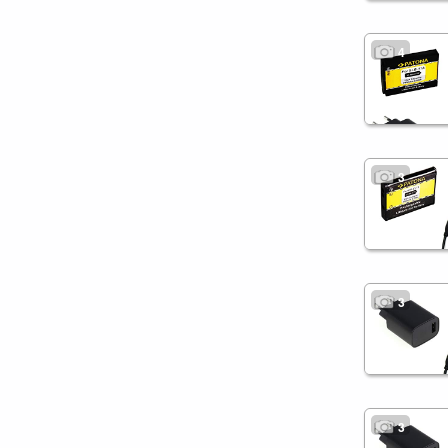
4
3
3
3