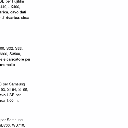
B per Fujifilm
X440, JX490,
arica
,
cavo
dati
o
di
ricarica
: circa
00, S32, S33,
3300, S3500,
ie e
caricatore
per
ore
molto
 per Samsung
T93, ST94, ST95,
avo
USB per
irca 1,00 m,
per Samsung
WB700, WB710,