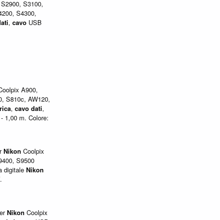
 S2900, S3100,
4200, S4300,
ati
,
cavo
USB
oolpix A900,
0, S810c, AW120,
rica
,
cavo
dati
,
- 1,00 m. Colore:
r
Nikon
Coolpix
9400, S9500
 digitale
Nikon
.
er
Nikon
Coolpix