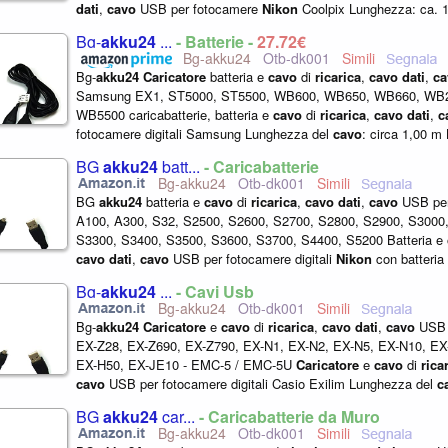
dati
,
cavo
USB per fotocamere
Nikon
Coolpix Lunghezza: ca. 1
nero Sostituisce
Nikon
UC-E6,...
Bg-
akku24
...
- Batterie -
27,72€
Bg-akku24
Otb-dk001
Bg-
akku24
Caricatore
batteria e
cavo
di
ricarica
,
cavo
dati
,
ca
Samsung EX1, ST5000, ST5500, WB600, WB650, WB660, WB
WB5500 caricabatterie, batteria e
cavo
di
ricarica
,
cavo
dati
,
c
fotocamere digitali Samsung Lunghezza del
cavo
: circa 1,00 m 
mAh, 3,7 V Caricabatterie: 5 V...
BG
akku24
batt...
- Caricabatterie
Bg-akku24
Otb-dk001
BG
akku24
batteria e
cavo
di
ricarica
,
cavo
dati
,
cavo
USB pe
A100, A300, S32, S2500, S2600, S2700, S2800, S2900, S3000
S3300, S3400, S3500, S3600, S3700, S4400, S5200 Batteria e
cavo
dati
,
cavo
USB per fotocamere digitali
Nikon
con batteri
Lunghezza del
cavo
: circa...
Bg-
akku24
...
- Cavi Usb
Bg-akku24
Otb-dk001
Bg-
akku24
Caricatore
e
cavo
di
ricarica
,
cavo
dati
,
cavo
USB p
EX-Z28, EX-Z690, EX-Z790, EX-N1, EX-N2, EX-N5, EX-N10, EX
EX-H50, EX-JE10 - EMC-5 / EMC-5U
Caricatore
e
cavo
di
rica
cavo
USB per fotocamere digitali Casio Exilim Lunghezza del
c
circa 1,50 m,
caricatore
...
BG
akku24
car...
- Caricabatterie da Muro
Bg-akku24
Otb-dk001