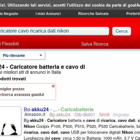
izi. Utilizzando tali servizi, accetti l'utilizzo dei cookie da parte di goalA
mio Negozio
i miei Annunci
Ricerche Salvate
Preferit
i Flessibili
Salva Ricerca
Più rilevante
4 - Caricatore batteria e cavo di
i migliori siti di annunci in Italia
dotti trovati
 miglior prezzo
 di ricerca avanzata goalAd
Bg-
akku24
- ...
- Caricabatterie
Bg-akku24
Otb-dk001
Bg-
akku24
-
Caricatore
batteria e
cavo
di
ricarica
,
cavo
dati
,
Nikon
Coolpix P100, P500, P510, P520, P530 Caricabatterie, ba
ricarica
,
cavo
dati
,
cavo
USB per fotocamere digitali
Nikon
con
Lunghezza del
cavo
: circa 1,50 m Batteria: 1000 mAh, 3,7 V Car