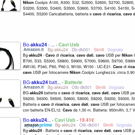
Nikon
Coolpix A100, A300, S32, S2500, S2600, S2700, S2800,
S3200, S3300, S3400, S3500, S3600, S3700, S4100, S4150, S
S4400, S5200 Caricabatteria, batteria e
cavo
di
ricarica
,
cavo
d
per fotocamera digitale...
Bg-
akku24
- ...
- Cavi Usb
Bg-akku24
Db-dk001
Bg-
akku24
-
Cavo
di
ricarica
,
cavo
dati
,
cavo
USB per
Nikon
C
B700, S33, S5300, S6800, S6900, S7000, S9600, S9700, S990
AW130, P340, P60, P60 0, W100, W150 - UC-E21.
Cavo
di
rica
cavo
USB per fotocamere
Nikon
Coolpix Lunghezza: circa 0,90 
nero. Sostituisce
Nikon
...
BG-
akku24
batt...
- Batterie
Bg-akku24
Otb-dk001
BG-
akku24
batteria e
cavo
di
ricarica
,
cavo
dati
,
cavo
USB pe
S6200, S6300, S6500, S6600, S8000, S8200, S9200, S9300, S
Batteria e
cavo
di
ricarica
,
cavo
dati
,
cavo
USB per fotocamera
con batteria EN-EL12.
Cavo
da 1,50 m. Batteria: 950mAh; 3,7 V
Bg-
akku24
...
- Cavi Usb -
19,41€
Bg-akku24
Otb-dk001
Bg-
akku24
- Batteria e
cavo
di
ricarica
,
cavo
dati
,
cavo
USB p