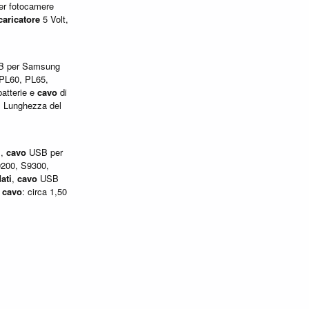
r fotocamere
caricatore
5 Volt,
 per Samsung
PL60, PL65,
atterie e
cavo
di
. Lunghezza del
i
,
cavo
USB per
200, S9300,
ati
,
cavo
USB
a
cavo
: circa 1,50