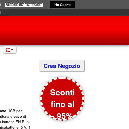
d.
Ulteriori informazioni
Ho Capito
i
Crea Negozio
Sconti
fino al
cavo
USB per
- 95%
tteria e
cavo
di
 batteria EN-EL5
icabatterie: 5 V, 1