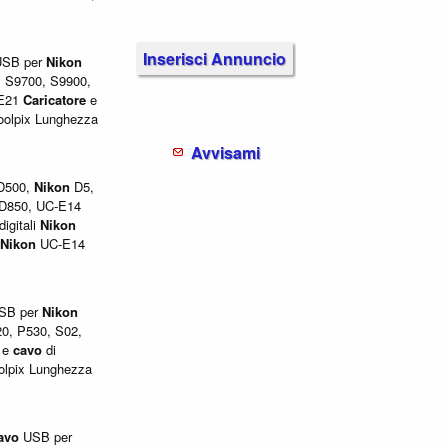
Inserisci Annuncio
SB per
Nikon
, S9700, S9900,
-E21
Caricatore
e
olpix Lunghezza
Avvisami
D500,
Nikon
D5,
D850, UC-E14
igitali
Nikon
Nikon
UC-E14
SB per
Nikon
20, P530, S02,
e
cavo
di
lpix Lunghezza
avo
USB per