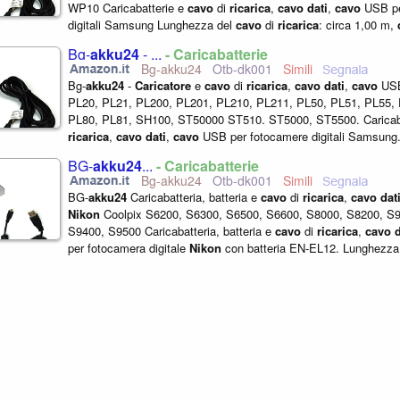
WP10 Caricabatterie e
cavo
di
ricarica
,
cavo
dati
,
cavo
USB pe
digitali Samsung Lunghezza del
cavo
di
ricarica
: circa 1,00 m,
1000 mA Colore: nero Sostituisce...
Bg-
akku24
- ...
- Caricabatterie
Bg-akku24
Otb-dk001
Bg-
akku24
-
Caricatore
e
cavo
di
ricarica
,
cavo
dati
,
cavo
USB
PL20, PL21, PL200, PL201, PL210, PL211, PL50, PL51, PL55, 
PL80, PL81, SH100, ST50000 ST510. ST5000, ST5500. Caricab
ricarica
,
cavo
dati
,
cavo
USB per fotocamere digitali Samsung
cavo
di
ricarica
: circa...
BG-
akku24
...
- Caricabatterie
Bg-akku24
Otb-dk001
BG-
akku24
Caricabatteria, batteria e
cavo
di
ricarica
,
cavo
dat
Nikon
Coolpix S6200, S6300, S6500, S6600, S8000, S8200, S9
S9400, S9500 Caricabatteria, batteria e
cavo
di
ricarica
,
cavo
d
per fotocamera digitale
Nikon
con batteria EN-EL12. Lunghezz
m. Batteria: 950...