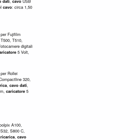
o
dati
,
cavo
USB
el
cavo
: circa 1,50
er Fujifilm
 T500, T510,
otocamere digitali
aricatore
5 Volt,
er Rollei
 Compactline 320,
rica
,
cavo
dati
,
0 m,
caricatore
5
olpix A100,
 S32, S800 C,
i
ricarica
,
cavo