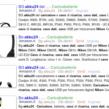
A...
BG
akku24
del ...
- Caricabatterie
Bg-akku24
Db-dk001
BG
akku24
del
caricatore
e
cavo
di
ricarica
,
cavo
dati
,
cavo
U
Coolpix A900, B700, s33, S5300, S6800, S6900, S7000, S9600
S810 C, AW120, AW130, P340, P600, P610, P900, W100 - UC
cavo
di
ricarica
,
cavo
dati
,
cavo
USB per fotocamere
Nikon
Co
cavo
di
ricarica
: circa...
Bg-
akku24
- ...
- Caricabatterie
Bg-akku24
Db-dk001
Bg-
akku24
-
Cavo
di
ricarica
,
cavo
dati
,
cavo
USB per
Nikon
Nikon
D800,
Nikon
D800E,
Nikon
D810,
Nikon
D810A,
Nikon
UC-E22
Cavo
di
ricarica
,
cavo
dati
,
cavo
USB per fotocamere d
serie D. Lunghezza: circa 1 m. Colore: nero. Sostituisce il
cavo
UC-E22.
BG
akku24
car...
- Caricabatterie
Bg-akku24
Otb-dk001
BG
akku24
caricabatterie e
cavo
di
ricarica
,
cavo
dati
,
cavo
U
Coolpix A100, A300, P100, P300, P310, P330, P500, P510, P5
S32, S800 C, S2500, S2600, S2700, S2800, S2900,
Caricatore
ricarica
,
cavo
dati
,
cavo
USB per fotocamere digitali
Nikon
Coo
cavo
di
ricarica
: ca. 1,50...
Bg-
akku24
- ...
- Caricabatterie
Bg-akku24
Otb-dk001
Bg-
akku24
-
Caricatore
, batteria,
cavo
di
ricarica
,
cavo
dati
,
c