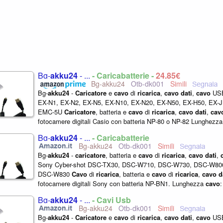
Bg-
akku24
- ...
- Caricabatterie -
24,85€
Bg-akku24
Otb-dk001
Bg-
akku24
-
Caricatore
e
cavo
di
ricarica
,
cavo
dati
,
cavo
USB
EX-N1, EX-N2, EX-N5, EX-N10, EX-N20, EX-N50, EX-H50, EX-J
EMC-5U
Caricatore
, batteria e
cavo
di
ricarica
,
cavo
dati
,
cav
fotocamere digitali Casio con batteria NP-80 o NP-82 Lunghezza
1,50 m Batteria: 650...
Bg-
akku24
- ...
- Caricabatterie
Bg-akku24
Otb-dk001
Bg-
akku24
-
caricatore
, batteria e
cavo
di
ricarica
,
cavo
dati
,
Sony Cyber-shot DSC-TX30, DSC-W710, DSC-W730, DSC-W80
DSC-W830
Cavo
di
ricarica
, batteria e
cavo
di
ricarica
,
cavo
d
fotocamere digitali Sony con batteria NP-BN1. Lunghezza
cavo
:
Batteria: 580 mAh, 3,7...
Bg-
akku24
- ...
- Cavi Usb
Bg-akku24
Otb-dk001
Bg-
akku24
-
Caricatore
e
cavo
di
ricarica
,
cavo
dati
,
cavo
USB