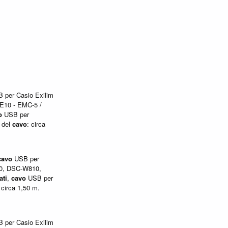
 per Casio Exilim
E10 - EMC-5 /
o
USB per
 del
cavo
: circa
cavo
USB per
0, DSC-W810,
ati
,
cavo
USB per
 circa 1,50 m.
 per Casio Exilim