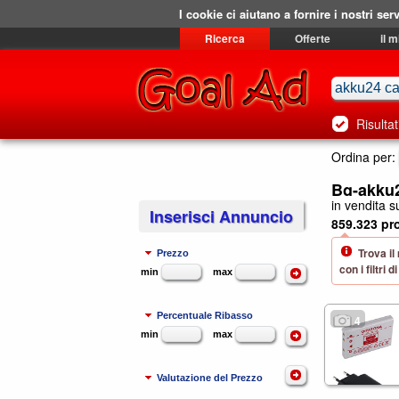
I cookie ci aiutano a fornire i nostri serv
Ricerca
Offerte
il 
Risultat
Ordina per:
Bg-akku2
in vendita su
Inserisci Annuncio
859.323 pro
Trova il
Prezzo
con i filtri
min
max
Percentuale Ribasso
4
min
max
Valutazione del Prezzo