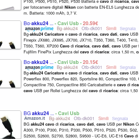
P100, P500, P510, P520, P530 Batteria e
cavo
di
ricarica
,
cav
per fotocamere digitali
Nikon
con batteria EN-EL5 Lunghezza d
m. Batteria: 1000 mAh, 3,7 V.
Bg-
akku24
...
- Cavi Usb -
20,59€
Bg-akku24
Otb-dk001
Bg-
akku24
Caricatore
e
cavo
di
ricarica
,
cavo
dati
,
cavo
USB p
Finepix JX680, JX695, JX700, JX710, T350, T360, T400, T410,
T550, T560, XP200
Cavo
di
ricarica
,
cavo
dati
,
cavo
USB per f
Fujifilm FinePix Lunghezza del
cavo
di
ricarica
: circa 1,50 m,
c
1000 mA Colore...
Bg-
akku24
...
- Cavi Usb -
20,15€
Bg-akku24
Otb-dk001
Bg-
akku24
Caricatore
e
cavo
di
ricarica
,
cavo
dati
,
cavo
USB p
Powerflex 800, Powerflex 820, Sportsline 80, Compactline 103,
Compactline 750, Compactline 850 Caricabatterie e
cavo
di
rica
cavo
USB per Rollei Lunghezza del
cavo
di
ricarica
: circa 1,5
Volt, 1000 mA...
BG
akku24
...
- Cavi Usb
Bg-akku24
Otb-dk001
BG
akku24
cavo
di
ricarica
,
cavo
dati
,
cavo
USB per
Nikon
Co
A300, P100, P300, P310, P330, P500, P510, P520, P530, S02,
S2500, S2600, S2700, S2800, S9500 - UC-E6, UC-E16
Cavo
d