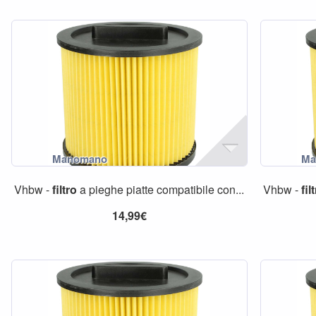
Vhbw -
filtro
a pieghe piatte compatibile con...
Vhbw -
fil
14,99€