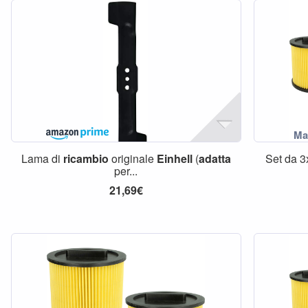
Lama di
ricambio
originale
Einhell
(
adatta
Set da 
per...
21,69€