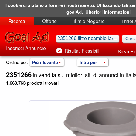
I cookie ci aiutano a fornire i nostri servizi. Utilizzando tali ser
goalAd.
Ulteriori informazioni
Ricerca
Offerte
il mio Negozio
i miei
Ricerche Salvate
Preferiti
Inserisci Annuncio
Risultati Flessibili
Salva Ri
Ordina per:
Più rilevante
filtra per
2351266
in vendita sui migliori siti di annunci in Itali
1.663.763 prodotti trovati