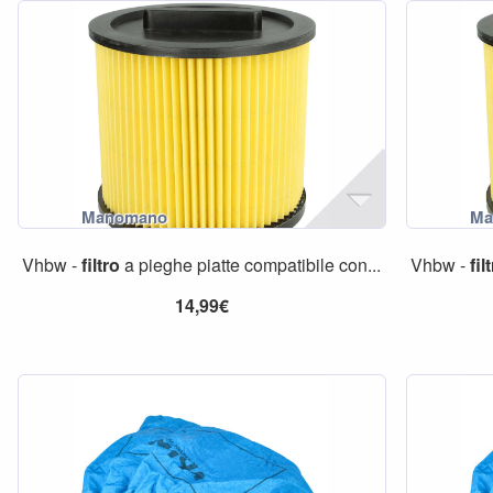
Vhbw -
filtro
a pieghe piatte compatibile con...
Vhbw -
fil
14,99€