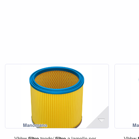
Vhbw
filtro
tondo/
filtro
a lamelle per...
Vhbw