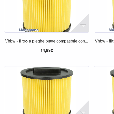
Vhbw -
filtro
a pieghe piatte compatibile con...
Vhbw -
fil
14,99€