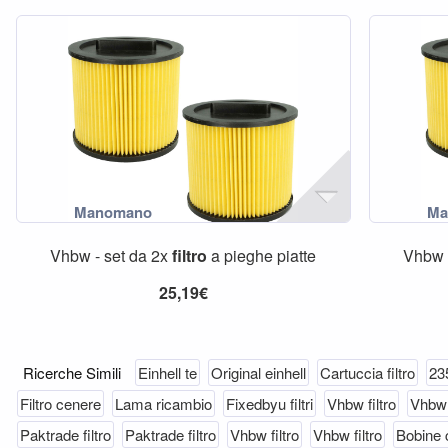
Vhbw - set da 2x
filtro
a pieghe piatte
Vhbw 
25,19€
Ricerche Simili
Einhell te
Original einhell
Cartuccia filtro
23
Filtro cenere
Lama ricambio
Fixedbyu filtri
Vhbw filtro
Vhbw f
Paktrade filtro
Paktrade filtro
Vhbw filtro
Vhbw filtro
Bobine 