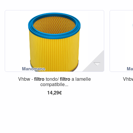
Vhbw -
filtro
tondo/
filtro
a lamelle
Vhb
compatibile...
14,29€