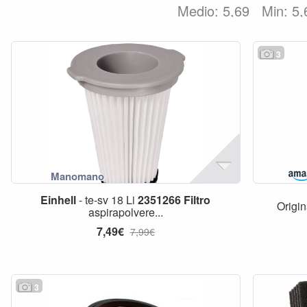
Medio: 5,69
Min: 5,
3
Einhell
- te-sv 18 Li
2351266
Filtro
Origi
aspirapolvere...
7,49€
7,99€
3