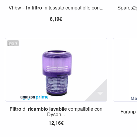
Vhbw - 1x
filtro
in tessuto compatibile con...
Spares2
6,19€
7
Filtro
di
ricambio
lavabile
compatibile con
Furanp
Dyson...
12,16€