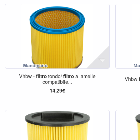
Vhbw -
filtro
tondo/
filtro
a lamelle
Vhbw
compatibile...
14,29€