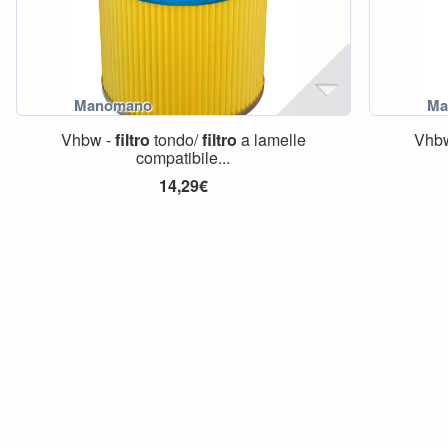
Vhbw -
filtro
tondo/
filtro
a lamelle
Vhb
compatibile...
14,29€