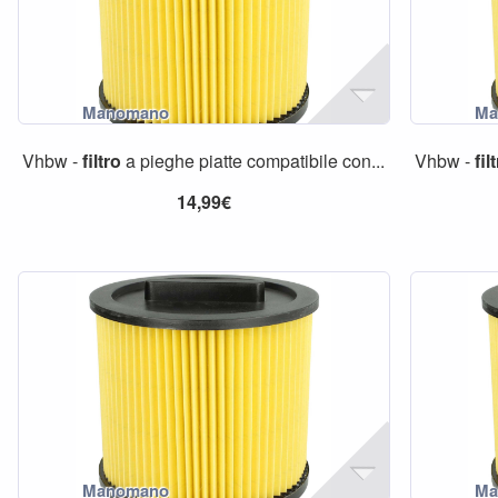
Vhbw -
filtro
a pieghe piatte compatibile con...
Vhbw -
fil
14,99€