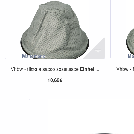
Vhbw -
filtro
a sacco sostituisce
Einhell
...
Vhbw -
10,69€