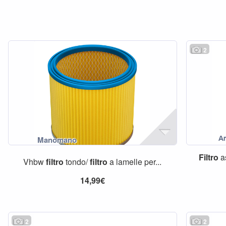
2
Filtro
a
Vhbw
filtro
tondo/
filtro
a lamelle per...
14,99€
2
2