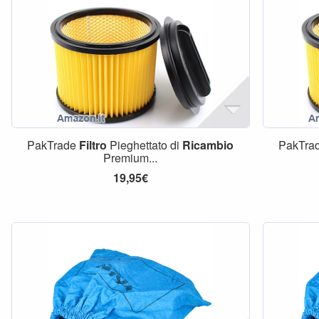
PakTrade
Filtro
Pieghettato di
Ricambio
PakTra
Premium...
19,95€