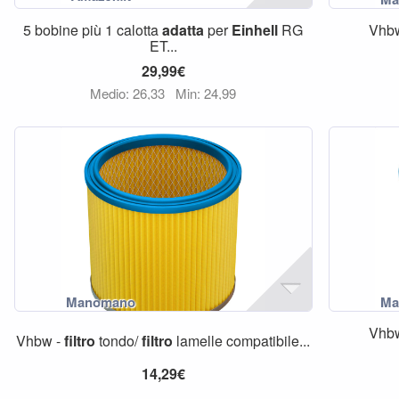
5 bobine più 1 calotta
adatta
per
Einhell
RG
Vhb
ET...
29,99€
Medio: 26,33
Min: 24,99
Vhb
Vhbw -
filtro
tondo/
filtro
lamelle compatibile...
14,29€